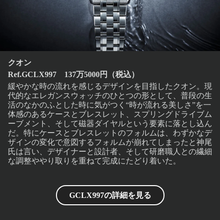
クオン
Ref.GCLX997 137万5000円（税込）
緩やかな時の流れを感じるデザインを目指したクオン。現
代的なエレガンスウォッチのひとつの形として、普段の生
活のなかのふとした時に気がつく“時が流れる美しさ”を一
体感のあるケースとブレスレット、スプリングドライブム
ーブメント、そして磁器ダイヤルという要素に落とし込ん
だ。特にケースとブレスレットのフォルムは、わずかなデ
ザインの変化で意図するフォルムが崩れてしまったと神尾
氏は言い、デザイナーと設計者、そして研磨職人との繊細
な調整ややり取りを重ねて完成にたどり着いた。
GCLX997の詳細を見る