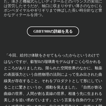
た。薄さと機械式らしいディテールとのバランスの実現に
は苦労したそうだが、袖口に収まりやすい薄さのなかにも
ボンベダイヤルやギリギリまで伸ばした⾧い時分針など豊
かなディテールを持つ。
GBBY980の詳細を見る
「今回、絵付け体験をさせてもらったからというわけで
はないですが、叡智IIの瑠璃青モデルはすごく心引かれる
ところがありましたね。限られた空間世界のなかに、釉薬
の表面張力という自然物理の法則によって生み出された曲
線美が存在すること。それをプロダクトとして形にしてい
ることに驚きというか、感動を覚えました。『自然が創る
曲線の世界、人間が創る直線の世界。相逢う先に生まれる
美しさを追い求めています』という言葉を自身のウェブサ