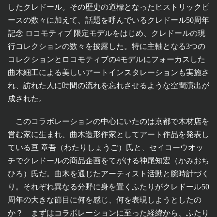
したクレドール。その歴史の道標となったヒストリックピ
ースの数々に加えて、話題を呼んでいるクレドール50周年
記念 ロコモティブ 限定モデルをはじめ、クレドールの現
行コレクションの数々を披露した。特に主軸となる3つの
コレクションとロコモティブの4モデルにフォーカスした
曲木細工による美しいアートインスタレーションも実施さ
れ、訪れた人に時間の流れを忘れさせるような空間演出が
成された。
このコラボレーションの中心にいたのは京都で木材店を
営む家に生まれ、曲木造形作家としてアート作品を発表し
ている亘 章吾（わたりしょうご）氏と、セイコーウオッ
チでクレドールの商品企画をてがける神尾知宏（かみおち
ひろ）氏だ。曲木を通じたアーティスト活動と腕時計づく
り。それぞれ異なる分野に身を置くふたりがクレドール50
周年の大きな節目に何を感じ、何を表現しようとしたの
か？ まずはコラボレーションに至った経緯から、ふたり