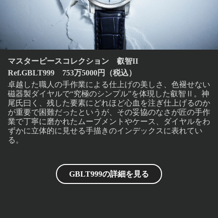
マスターピースコレクション 叡智II
Ref.GBLT999 753万5000円（税込）
卓越した職人の手作業による仕上げの美しさ、色褪せない
磁器製ダイヤルで“究極のシンプル”を体現した叡智Ⅱ。神
尾氏曰く、残した要素にどれほど心血を注ぎ仕上げるのか
が重要で困難だったというが、その妥協のなさが匠の手作
業で丁寧に磨かれたムーブメントやケース、ダイヤルをわ
ずかに立体的に見せる手描きのインデックスに表れてい
る。
GBLT999の詳細を見る