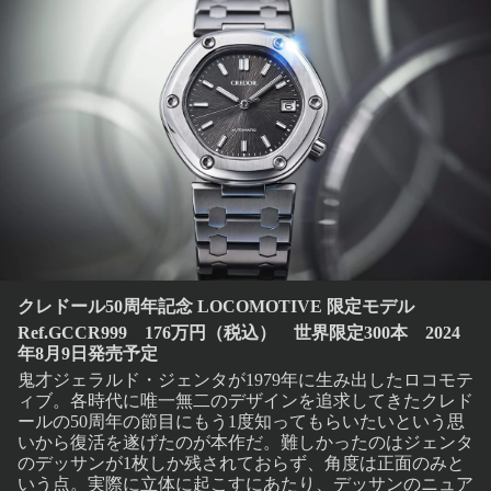
クレドール50周年記念 LOCOMOTIVE 限定モデル
Ref.GCCR999 176万円（税込） 世界限定300本 2024
年8月9日発売予定
鬼才ジェラルド・ジェンタが1979年に生み出したロコモテ
ィブ。各時代に唯一無二のデザインを追求してきたクレド
ールの50周年の節目にもう1度知ってもらいたいという思
いから復活を遂げたのが本作だ。難しかったのはジェンタ
のデッサンが1枚しか残されておらず、角度は正面のみと
いう点。実際に立体に起こすにあたり、デッサンのニュア