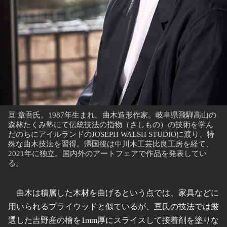
亘 章吾氏。1987年生まれ。曲木造形作家。岐阜県飛騨高山の
森林たくみ塾にて伝統技法の指物（さしもの）の技術を学ん
だのちにアイルランドのJOSEPH WALSH STUDIOに渡り、特
殊な曲木技法を習得。帰国後は中川木工芸比良工房を経て、
2021年に独立。国内外のアートフェアで作品を発表してい
る。
曲木は積層した木材を曲げるという点では、家具などに
用いられるプライウッドと似ているが、亘氏の技法では厳
選した吉野産の檜を1mm厚にスライスして接着剤を塗りな