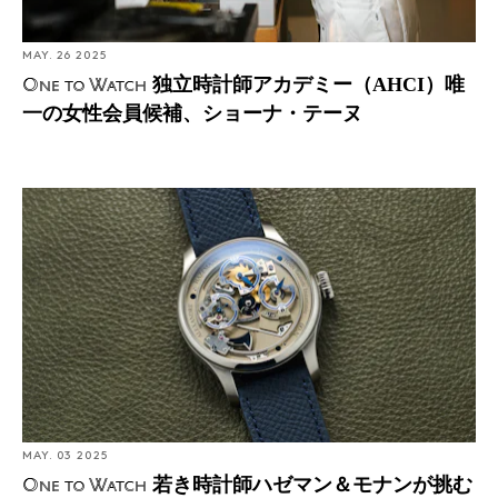
MAY. 26 2025
独立時計師アカデミー（AHCI）唯
One to Watch
一の女性会員候補、ショーナ・テーヌ
若き時計師ハゼマン＆モナンが挑むふたつの美意識、ひ
とつのモデル、ひとつのブランド
MAY. 03 2025
若き時計師ハゼマン＆モナンが挑む
One to Watch