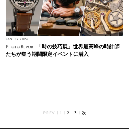
JAN. 09 2026
「時の技巧展」世界最高峰の時計師
Photo Report
たちが集う期間限定イベントに潜入
|
|
|
|
PREV
1
2
3
次