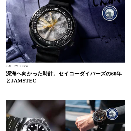
JAMSTEC
URL
www.seikowatches.com/jp-ja
セイコーが「スプリングドライブ」モデルを発表。クオ
ーツ クリスタルが使用された機械式時計は、クオーツの
JUL. 29 2026
正確性を保ちながらも電池交換は不要である。
深海へ向かった時計。セイコーダイバーズの60年
とJAMSTEC
世界初のクオーツ腕時計「セイコー アストロン」がデビ
ダイバーズウォッチ完全ガイド：現代のライフスタイル
ュー。発売当初、新規設計のムーブメントにより高価格
に合う選び方と、歴史を彩る名門ブランドの時計たち
で発売されたが、徐々にクオーツの価格は下がり始め
る。これにより、機械式時計の必要性が問われ、時計業
界は混乱に巻き込まれた。今では、クオーツと機械式時