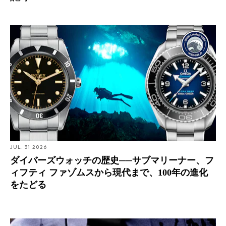
セイコー / Seiko
ダイバーズウォッチの歴史──サブマリーナー、フィフテ
ィ ファゾムスから現代まで、100年の進化をたどる
JUL. 31 2026
設立
ダイバーズウォッチの歴史──サブマリーナー、フ
1881
ィフティ ファゾムスから現代まで、100年の進化
をたどる
本社
日本、東京
深海へ向かった時計。セイコーダイバーズの60年と