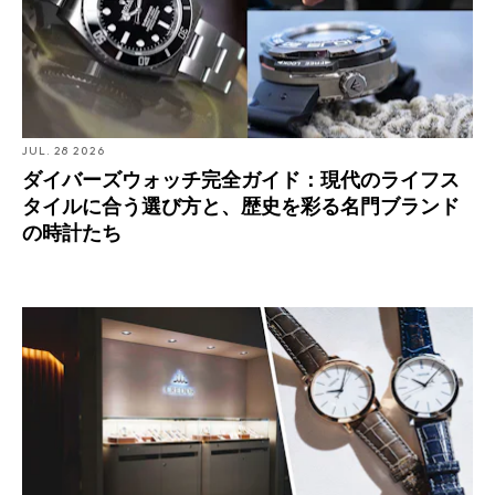
計はそれぞれ別のマーケットセグメントにアプローチす
る。
セイコー初のダイバーズウォッチが誕生。翌年には第8次
JUL. 28 2026
南極観測越冬隊の装備品になる。
ダイバーズウォッチ完全ガイド：現代のライフス
タイルに合う選び方と、歴史を彩る名門ブランド
の時計たち
1964年、東京で開催された夏季オリンピックにてオフィ
シャルタイムキーパーを務める。
Retailer Spotlight: ISHIDA新宿がクレドールの取り扱いを
開始。顧客に届けたい、ジャパンブランドとしての価値
とは