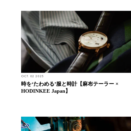
時を‘たわめる’服と時計【麻布テーラー × HODINKEE
Japan】
OCT. 02 2025
時を‘たわめる’服と時計【麻布テーラー ×
HODINKEE Japan】
Inside The Manufacture: グラスヒュッテ・オリジナ
ル、新たなダイヤル工房が照らし出すドイツ時計メ