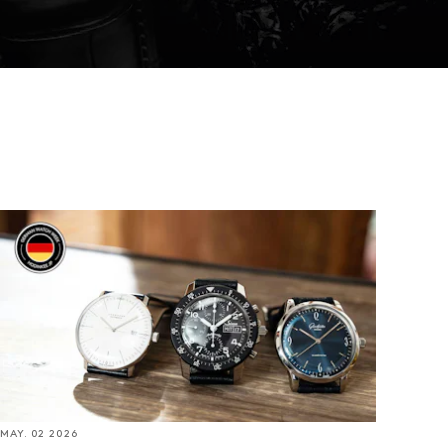
立
5
社
イツ、グラスヒュッテ
L
【30万・50万・100万円台】HODINKEE Japan編集
.glashuette-original.com/ja
部がドイツウォッチを価格別にレコメンド
MAY. 02 2026