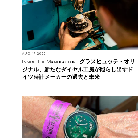
ーカーの過去と未来
AUG. 17 2025
グラスヒュッテ・オリ
Inside The Manufacture
ジナル、新たなダイヤル工房が照らし出すド
イツ時計メーカーの過去と未来
WATCH OF THE WEEK: アシンメトリーのよさを教え
てくれた素晴らしきドイツ時計