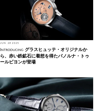
場
JUN. 28 2025
グラスヒュッテ・オリジナルか
Introducing
ら、赤い鉄鉱石に着想を得たパノルナ・トゥ
ールビヨンが登場
Introducing: グラスヒュッテ・オリジナル セネタ・
クロノメーターで秒単位の高精度に取り組む