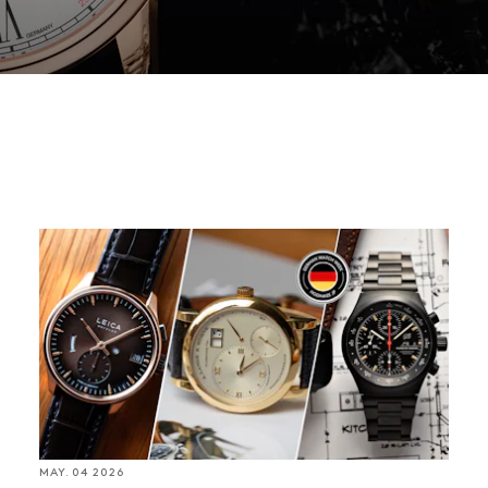
設
184
本
ド
UR
ドイツ時計ブランド14選、メジャーブランドから独
www
立系の小規模ブランドまで
MAY. 04 2026