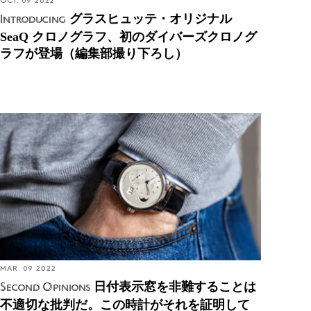
OCT. 09 2022
グラスヒュッテ・オリジナル
Introducing
SeaQ クロノグラフ、初のダイバーズクロノグ
ラフが登場（編集部撮り下ろし）
Second Opinions: 日付表示窓を非難することは不適
切な批判だ。この時計がそれを証明している
MAR. 09 2022
日付表示窓を非難することは
Second Opinions
不適切な批判だ。この時計がそれを証明して