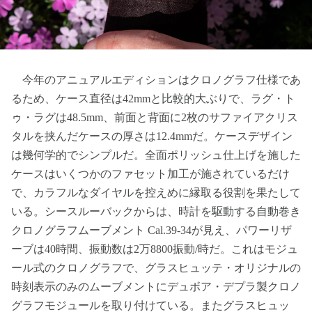
今年のアニュアルエディションはクロノグラフ仕様であ
るため、ケース直径は42mmと比較的大ぶりで、ラグ・ト
ゥ・ラグは48.5mm、前面と背面に2枚のサファイアクリス
タルを挟んだケースの厚さは12.4mmだ。ケースデザイン
は幾何学的でシンプルだ。全面ポリッシュ仕上げを施した
ケースはいくつかのファセット加工が施されているだけ
で、カラフルなダイヤルを控えめに縁取る役割を果たして
いる。シースルーバックからは、時計を駆動する自動巻き
クロノグラフムーブメント Cal.39-34が見え、パワーリザ
ーブは40時間、振動数は2万8800振動/時だ。これはモジュ
ール式のクロノグラフで、グラスヒュッテ・オリジナルの
時刻表示のみのムーブメントにデュボア・デプラ製クロノ
グラフモジュールを取り付けている。またグラスヒュッ