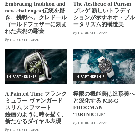
Embracing tradition and
The Aesthetic of Purism
new challenges 伝統を磨
ブレゲ 新しいトラディ
き、挑戦へ。クレドール
ションが示すネオ・ブル
ゴールドフェザーに刻ま
ータリズム的構造美
れた共創の彫金
By
HODINKEE JAPAN
By
HODINKEE JAPAN
IN PARTNERSHIP
IN PARTNERSHIP
A Painted Time フランク
極限の機能美は造形美へ
ミュラー ヴァンガード
と深化する MR-G
スリム スフマート ──
FROGMAN
絵画のように時を描く、
“BRINICLE”
新たなるダイヤル表現
By
HODINKEE JAPAN
By
HODINKEE JAPAN