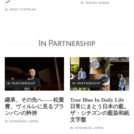
ン
By
TANTAN WANG
By
ANDY HOFFMAN
In Partnership
IN PARTNERSHIP
IN PARTNERSHIP
継承、その先へ——松重
True Blue In Daily Life
豊、ヴィルレに見るブラ
日常にまとう日本の藍。
ンパンの矜持
ザ・シチズンの藍染和紙
文字盤
By
HODINKEE JAPAN
By
HODINKEE JAPAN