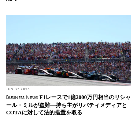
Business News: F1レースで1億2000万円相当のリシャー
ル・ミルが盗難―持ち主がリバティメディアとCOTAに
対して法的措置を取る
設立
1999
本社
スイス
JUN. 27 2026
F1レースで1億2000万円相当のリシャ
Business News
ール・ミルが盗難―持ち主がリバティメディアと
URL
COTAに対して法的措置を取る
www.richardmille.jp/
Introducing: オールドスクールなリシャール・ミルがRM