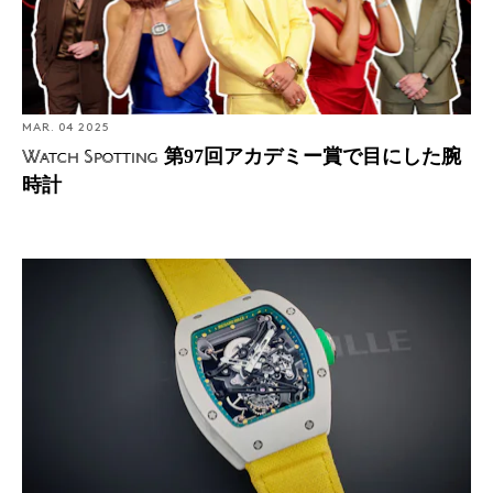
MAR. 04 2025
第97回アカデミー賞で目にした腕
Watch Spotting
時計
Auctions: サザビーズがサウジアラビア初の国際オークシ
ョンを開催。プロトタイプのリシャール・ミルを含む注
目の出品に迫る