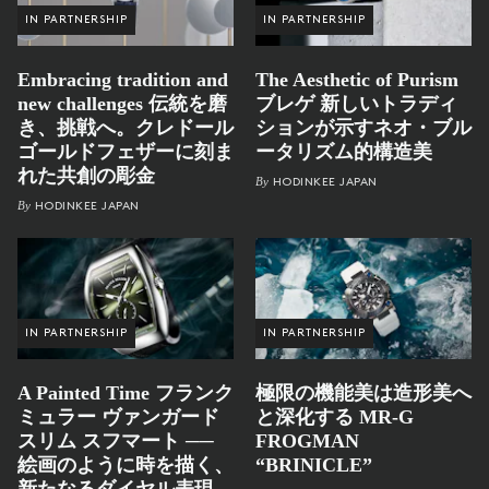
IN PARTNERSHIP
IN PARTNERSHIP
Embracing tradition and
The Aesthetic of Purism
new challenges 伝統を磨
ブレゲ 新しいトラディ
き、挑戦へ。クレドール
ションが示すネオ・ブル
ゴールドフェザーに刻ま
ータリズム的構造美
れた共創の彫金
By
HODINKEE JAPAN
By
HODINKEE JAPAN
IN PARTNERSHIP
IN PARTNERSHIP
A Painted Time フランク
極限の機能美は造形美へ
ミュラー ヴァンガード
と深化する MR-G
スリム スフマート ──
FROGMAN
絵画のように時を描く、
“BRINICLE”