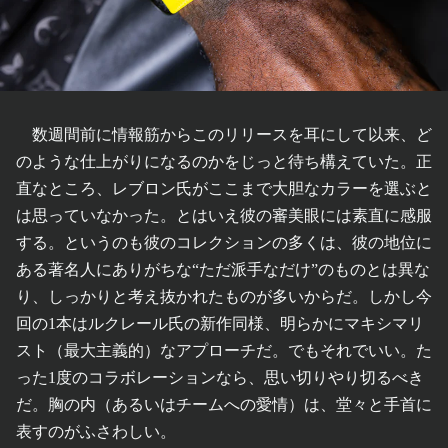
数週間前に情報筋からこのリリースを耳にして以来、ど
のような仕上がりになるのかをじっと待ち構えていた。正
直なところ、レブロン氏がここまで大胆なカラーを選ぶと
は思っていなかった。とはいえ彼の審美眼には素直に感服
する。というのも彼のコレクションの多くは、彼の地位に
ある著名人にありがちな“ただ派手なだけ”のものとは異な
り、しっかりと考え抜かれたものが多いからだ。しかし今
回の1本はルクレール氏の新作同様、明らかにマキシマリ
スト（最大主義的）なアプローチだ。でもそれでいい。た
った1度のコラボレーションなら、思い切りやり切るべき
だ。胸の内（あるいはチームへの愛情）は、堂々と手首に
表すのがふさわしい。