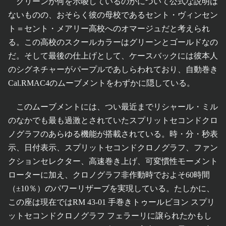
グリーンが何を示唆しているのかについて公式な説明は
ないものの、おそらく彼の母校であるセント・ヴィンセン
ト＝セント・メアリー高校へのオマージュだと考えられ
る。この高校のスクールカラーはグリーンとゴールドなの
だ。そして最後の仕上げとして、ケースバックには彼本人
のシグネチャーがパープルであしらわれており、自動巻き
Cal.RMAC4のムーブメントをわずかに隠している。
このムーブメントには、つい最近までリシャール・ミル
のなかでも最も過激とされていたスプリットセコンドクロ
ノグラフのあらゆる機能が搭載されている。時・分・秒表
示、日付表示、スプリットセコンドクロノグラフ、ファン
クションセレクター、高速巻き上げ、可変慣性モーメント
ローターに加え、クロノグラフ非作動時でおよそ60時間
（±10％）のパワーリザーブを実現している。たしかに、
この座は現在では
RM 43-01 手巻きトゥールビヨン スプリ
ットセコンドクロノグラフ フェラーリ
に譲られたかもし