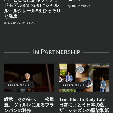
ドモデルRM 72-01 “シャル
By
TIM JEFFREYS
ル・ルクレール”をひっそり
と発表
By
MARK KAUZLARICH
In Partnership
IN PARTNERSHIP
IN PARTNERSHIP
継承、その先へ——松重
True Blue In Daily Life
豊、ヴィルレに見るブラ
日常にまとう日本の藍。
ンパンの矜持
ザ・シチズンの藍染和紙