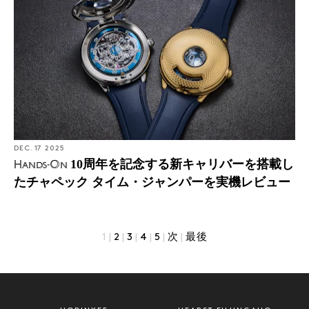
DEC. 17 2025
10周年を記念する新キャリバーを搭載し
Hands-On
たチャペック タイム・ジャンパーを実機レビュー
1
|
2
|
3
|
4
|
5
|
次
|
最後