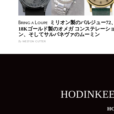
ミリオン製のバルジュー72
Bring a Loupe
18Kゴールド製のオメガ コンステレーシ
ン、そしてサルパネヴァのムーミン
By
WESTON CUTTER
HODINKEE M
H