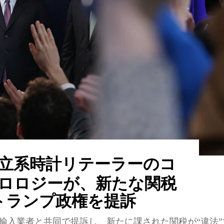
立系時計リテーラーのコ
ロロジーが、新たな関税
トランプ政権を提訴
輸入業者と共同で提訴し、新たに課された関税が“違法”