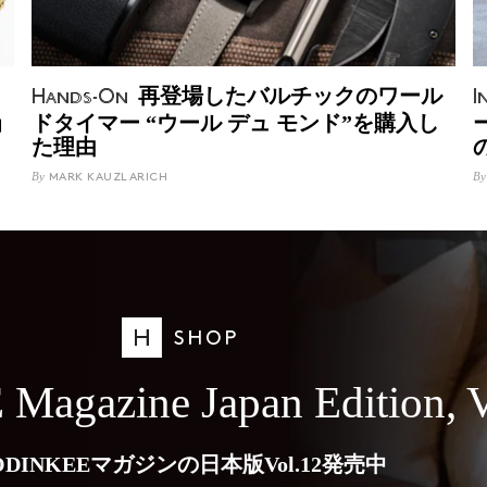
、
再登場したバルチックのワール
Hands-On
I
ョ
ドタイマー “ウール デュ モンド”を購入し
た理由
By
By
MARK KAUZLARICH
agazine Japan Edition, V
ODINKEEマガジンの日本版Vol.12発売中