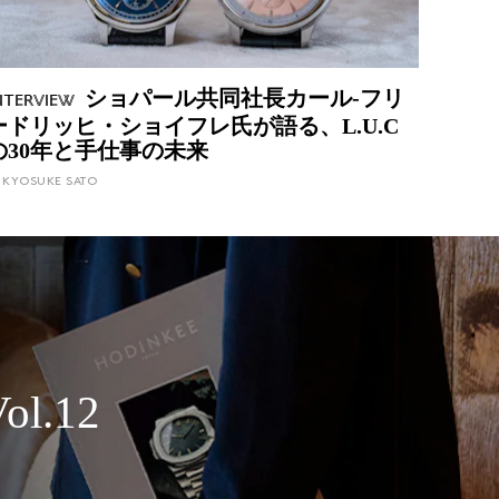
ショパール共同社長カール-フリ
nterview
ードリッヒ・ショイフレ氏が語る、L.U.C
の30年と手仕事の未来
KYOSUKE SATO
ol.12