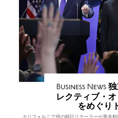
独
Business News
レクティブ・オ
をめぐり
カリフォルニア州の時計リテーラーが香辛料