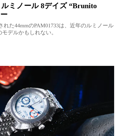
ルミノール 8デイズ “Brunito
ュー
sで発表された44mmのPAM01733は、近年のルミノール
のモデルかもしれない。