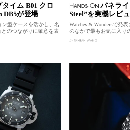
イム B01 クロ
パネライ 
Hands-On
tin DB5が登場
Steel”を実機レビ
ョン型ケースを活かし、名
Watches & Wonder
画とのつながりに敬意を表
のなかで最もお気に入り
By
TANTAN WANG