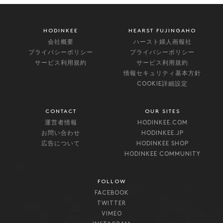
スイスのジェネーブに、新しい時計工場を建設。
HODINKEE
HEARST FUJINGAHO
会社概要
ハースト婦人画報社
プライバシーポリシー
プライバシーポリシー
サービス利用規約
サービス利用規約
オーパス・シリーズがスタート。毎年、著名な独立時計
情報セキュリティ基本方針
技師とパートナーを組む。
COOKIE詳細設定
CONTACT
OUR SITES
ブランド初のタイムピース・コレクションの制作を開
運営者情報
HODINKEE.COM
お問い合わせ
HODINKEE.JP
始。
広告について
HODINKEE SHOP
HODINKEE COMMUNITY
FOLLOW
FACEBOOK
TWITTER
VIMEO