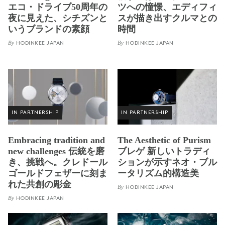
エコ・ドライブ50周年の
ツへの憧憬、エディフィ
夜に見えた、シチズンと
スが描き出すクルマとの
いうブランドの素顔
時間
By
By
HODINKEE JAPAN
HODINKEE JAPAN
IN PARTNERSHIP
IN PARTNERSHIP
Embracing tradition and
The Aesthetic of Purism
new challenges 伝統を磨
ブレゲ 新しいトラディ
き、挑戦へ。クレドール
ションが示すネオ・ブル
ゴールドフェザーに刻ま
ータリズム的構造美
れた共創の彫金
By
HODINKEE JAPAN
By
HODINKEE JAPAN