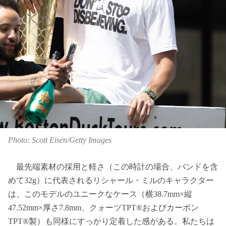
Photo: Scott Eisen/Getty Images
最先端素材の採用と軽さ（この時計の場合、バンドを含
めて32g）に代表されるリシャール・ミルのキャラクター
は、このモデルのユニークなケース（横38.7mm×縦
47.52mm×厚さ7.8mm、クォーツTPT®およびカーボン
TPT®製）も同様にすっかり定着した感がある。私たちは