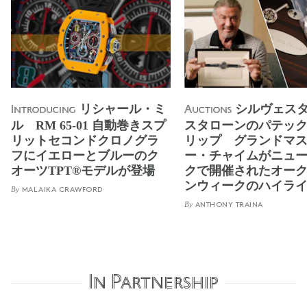
リシャール・ミ
シルヴェス
Introducing
Auctions
ル RM 65-01 自動巻きスプ
スタローンのパテック
リットセコンドクロノグラ
リップ グランドマ
フにイエローとブルーのク
ー・チャイムがニュ
オーツTPT®モデルが登場
クで開催されたオー
ンウィークのハイラ
By
MALAIKA CRAWFORD
By
ANTHONY TRAINA
In Partnership