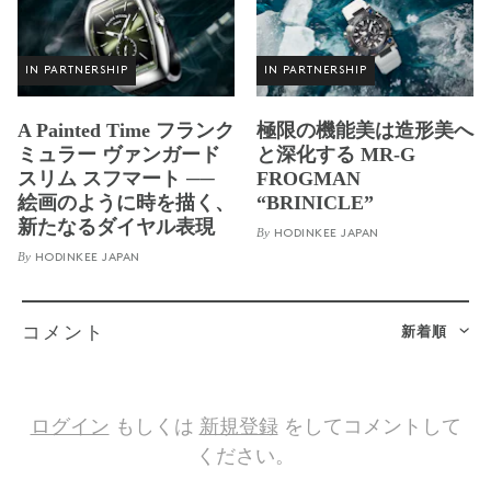
IN PARTNERSHIP
IN PARTNERSHIP
A Painted Time フランク
極限の機能美は造形美へ
ミュラー ヴァンガード
と深化する MR-G
スリム スフマート ──
FROGMAN
絵画のように時を描く、
“BRINICLE”
新たなるダイヤル表現
By
HODINKEE JAPAN
By
HODINKEE JAPAN
新着順
コメント
ログイン
もしくは
新規登録
をしてコメントして
ください。