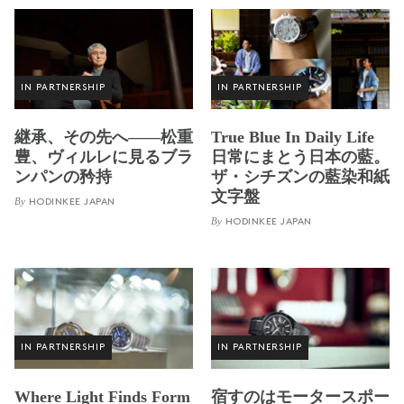
IN PARTNERSHIP
IN PARTNERSHIP
継承、その先へ——松重
True Blue In Daily Life
豊、ヴィルレに見るブラ
日常にまとう日本の藍。
ンパンの矜持
ザ・シチズンの藍染和紙
文字盤
By
HODINKEE JAPAN
By
HODINKEE JAPAN
IN PARTNERSHIP
IN PARTNERSHIP
Where Light Finds Form
宿すのはモータースポー