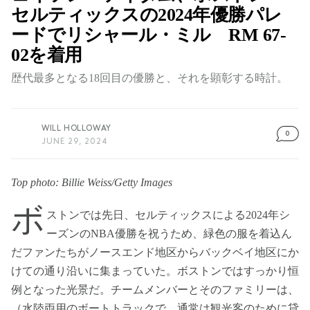
セルティックスの2024年優勝パレ
ードでリシャール・ミル RM 67-
02を着用
歴代最多となる18回目の優勝と、それを顕彰する時計。
WILL HOLLOWAY
0
JUNE 29, 2024
Top photo: Billie Weiss/Getty Images
ボ
ストンでは先日、セルティックスによる2024年シ
ーズンのNBA優勝を祝うため、緑色の服を着込ん
だファンたちがノースエンド地区からバックベイ地区にか
けての通り沿いに集まっていた。ボストンではすっかり恒
例となった光景だ。チームメンバーとそのファミリーは、
（水陸両用のボートトラックで、通常は観光客のために貸