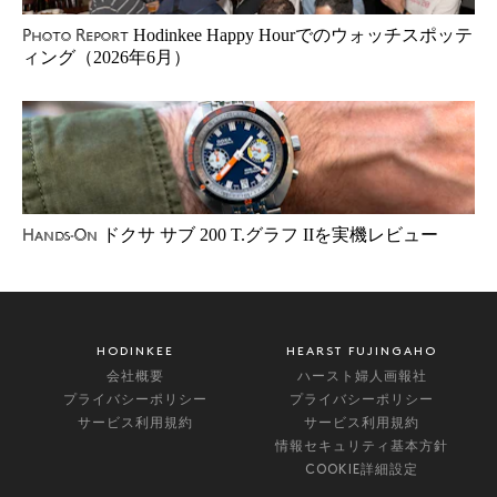
Hodinkee Happy Hourでのウォッチスポッテ
Photo Report
ィング（2026年6月）
ドクサ サブ 200 T.グラフ IIを実機レビュー
Hands-On
HODINKEE
HEARST FUJINGAHO
会社概要
ハースト婦人画報社
プライバシーポリシー
プライバシーポリシー
サービス利用規約
サービス利用規約
情報セキュリティ基本方針
COOKIE詳細設定