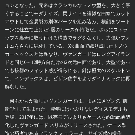
ョンとなった。元来はクラシカルなトノウ型を、大きく厚
くすることでモダナイズ。両サイドを複雑な曲線でカット
アウトして金属製の別体パーツを組み込み、横顔をツート
ーンに仕立て上げた2層のケースが特徴だ。さらにストラ
ップを裏蓋に取り付ける構造でラグをなくし、力強いフォ
ルムをさらに純化している。3次曲面で織り成したトノウ
カーベックスとは異なり、ヴァンガードはロングアイラン
ドと同じ6～12時方向だけの2次元曲面であり、大型であっ
ても抜群のフィット感が得られる。針は極太のスケルトン
で、インデックスは、ビザン数字をよりダイナミックに再
解釈した。
何もかもが新しいヴァンガードは、まさにメゾンの“前
衛”として生まれた。翌年には小ぶりなレディスモデルも
登場。2017年には、既存モデルよりもケースを約3mm薄型
化したヴァンガード スリムがリリースされた。ケース製
造の巧者であるフランク ミュラーは、サイズ感の操作