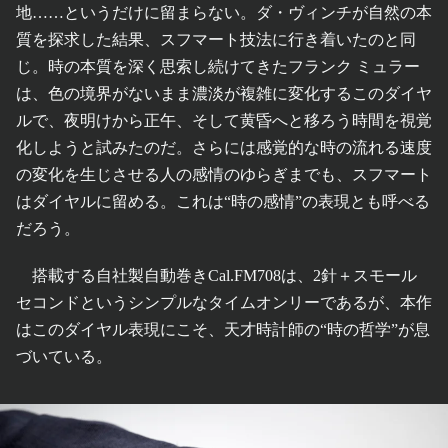
地……というだけに留まらない。ダ・ヴィンチが自然の本
質を探求した結果、スフマート技法に行き着いたのと同
じ。時の本質を深く思索し続けてきたフランク ミュラー
は、色の境界がないまま濃淡が複雑に変化するこのダイヤ
ルで、夜明けから正午、そして黄昏へと移ろう時間を視覚
化しようと試みたのだ。さらには感覚的な時の流れる速度
の変化を生じさせる人の感情のゆらぎまでも、スフマート
はダイヤルに留める。これは“時の感情”の表現とも呼べる
だろう。
搭載する自社製自動巻きCal.FM708は、2針＋スモール
セコンドというシンプルなタイムオンリーであるが、本作
はこのダイヤル表現にこそ、天才時計師の“時の哲学”が息
づいている。