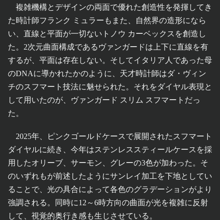
複雑機構とデザインの両面で優れた創造性を発揮してき
た時計師フランク ミュラーもまた、自然界の造形になら
い、直線と平面が一切ないトノウ カーベックスを創造し
た。2次元曲面構成であるヴァンガードは上下に直線を有
するが、平面は存在しない。そしてイタリア人であった母
のDNAに導かれたかのように、天才時計師はダ・ヴィン
チのスフマート技法に魅せられた。それをダイヤル表現と
して用いたのが、ヴァンガード スリム スフマートだっ
た。
2025年、ピンクゴールドケースで展開されたスフマート
ダイヤルに続き、今年はステンレススティールケースを採
用したオリーブ、サーモン、グレーの3色が加わった。そ
のいずれもが前述したようにサンレイ加工を下地としてい
ることで、光の具合によって各色のグラデーションがより
強調される。同時に12～6時方向の曲面が光を複雑に反射
して、視覚的奥行き感も生じさせている。