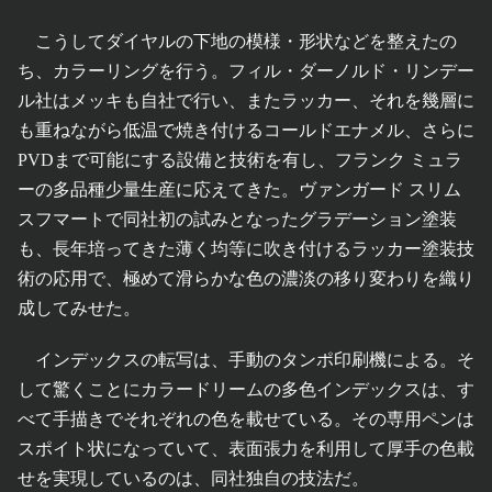
こうしてダイヤルの下地の模様・形状などを整えたの
ち、カラーリングを行う。フィル・ダーノルド・リンデー
ル社はメッキも自社で行い、またラッカー、それを幾層に
も重ねながら低温で焼き付けるコールドエナメル、さらに
PVDまで可能にする設備と技術を有し、フランク ミュラ
ーの多品種少量生産に応えてきた。ヴァンガード スリム
スフマートで同社初の試みとなったグラデーション塗装
も、長年培ってきた薄く均等に吹き付けるラッカー塗装技
術の応用で、極めて滑らかな色の濃淡の移り変わりを織り
成してみせた。
インデックスの転写は、手動のタンポ印刷機による。そ
して驚くことにカラードリームの多色インデックスは、す
べて手描きでそれぞれの色を載せている。その専用ペンは
スポイト状になっていて、表面張力を利用して厚手の色載
せを実現しているのは、同社独自の技法だ。