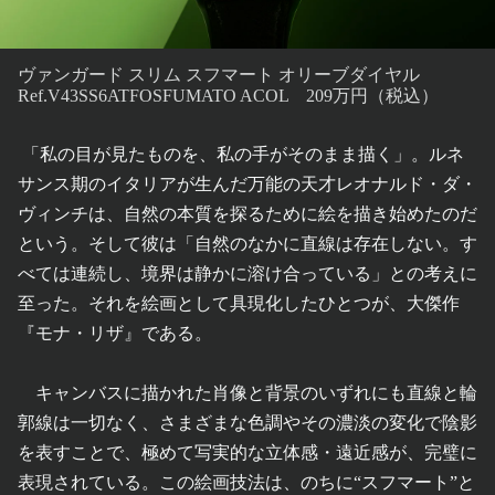
ヴァンガード スリム スフマート オリーブダイヤル
Ref.V43SS6ATFOSFUMATO ACOL 209万円（税込）
「私の目が見たものを、私の手がそのまま描く」。ルネ
サンス期のイタリアが生んだ万能の天才レオナルド・ダ・
ヴィンチは、自然の本質を探るために絵を描き始めたのだ
という。そして彼は「自然のなかに直線は存在しない。す
べては連続し、境界は静かに溶け合っている」との考えに
至った。それを絵画として具現化したひとつが、大傑作
『モナ・リザ』である。
キャンバスに描かれた肖像と背景のいずれにも直線と輪
郭線は一切なく、さまざまな色調やその濃淡の変化で陰影
を表すことで、極めて写実的な立体感・遠近感が、完璧に
表現されている。この絵画技法は、のちに“スフマート”と