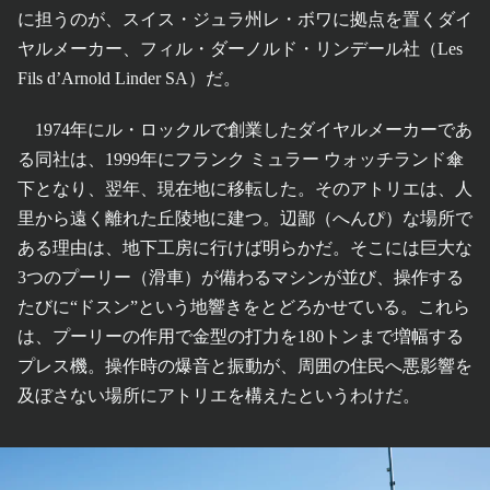
に担うのが、スイス・ジュラ州レ・ボワに拠点を置くダイ
ヤルメーカー、フィル・ダーノルド・リンデール社（Les
Fils d’Arnold Linder SA）だ。
1974年にル・ロックルで創業したダイヤルメーカーであ
る同社は、1999年にフランク ミュラー ウォッチランド傘
下となり、翌年、現在地に移転した。そのアトリエは、人
里から遠く離れた丘陵地に建つ。辺鄙（へんぴ）な場所で
ある理由は、地下工房に行けば明らかだ。そこには巨大な
3つのプーリー（滑車）が備わるマシンが並び、操作する
たびに“ドスン”という地響きをとどろかせている。これら
は、プーリーの作用で金型の打力を180トンまで増幅する
プレス機。操作時の爆音と振動が、周囲の住民へ悪影響を
及ぼさない場所にアトリエを構えたというわけだ。