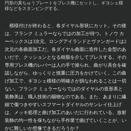
円形の真ちゅうプレートをプレス機にセットし、ギヨシェ模
様などをスタンピングする。
模様付けが終わると、各ダイヤル形状にカット。その後
は、フランク ミュラーならではの加工が待つ。トノウ カ
ーベックスは3次元、ロングアイランドとヴァンガードは2
次元の各曲面加工だ。各ダイヤル曲面に造作した金型のあ
いだで、クッションとなる樹脂を介してプレスする。その
専用プレス機のレバーは人の手で操られ、曲がり具合を確
認しながら、ゆっくりと慎重に圧力をかけていく。この曲
げ加工で、ギヨシェ模様の明確さが損なわれることは一切
ない。フランク ミュラーならではのダイヤルの造形美と
装飾美は、職人技術の賜物なのである。また、あまりに繊
細で傷つきやすいスフマートダイヤルのサンレイ仕上げ
は、メッキ処理と曲げ加工のあいだに行われている。放射
装飾の均一性を保ちながら手作業で曲げていくことが、い
かに難しいか想像できるだろうか？