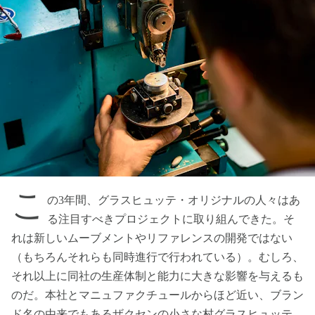
こ
の3年間、グラスヒュッテ・オリジナルの人々はあ
る注目すべきプロジェクトに取り組んできた。そ
れは新しいムーブメントやリファレンスの開発ではない
（もちろんそれらも同時進行で行われている）。むしろ、
それ以上に同社の生産体制と能力に大きな影響を与えるも
のだ。本社とマニュファクチュールからほど近い、ブラン
ド名の由来でもあるザクセンの小さな村グラスヒュッテ