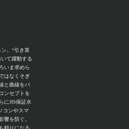
ョン。“引き算
おいて躍動する
ろいま求めら
ではなくそぎ
線と曲線をバ
コンセプトを
にJIS保証水
パソコンやスマ
影響を防ぐ。
も頼りになる