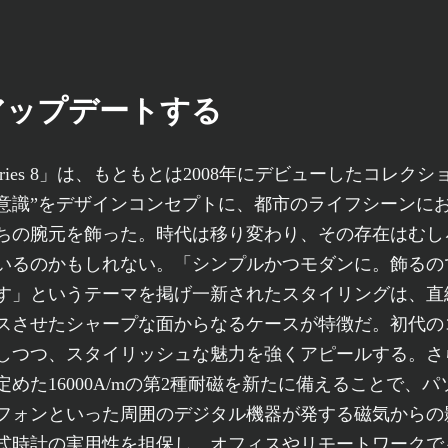
アップデートする
eries 8」は、もともとは2008年にデビューしたコレクシ
意識”をデザインコンセプトに、都市のライフシーンに
ちの腕元を飾った。時代は移り変わり、その存在はむし
いるのかもしれない。「シンプルかつモダンに。飾るの
す」というテーマを掲げ一新されたスタイリングは、直
スさせたシャープな面からなるケースが特徴だ。初代の
しつつ、スタイリッシュな魅力を強くアピールする。さら
定めた16000A/mの第2種耐磁を新たに備えることで、
フォンといった周囲のデジタル機器が発する磁気からの
式時計の実用性を担保し、オフィスやリモートワークで