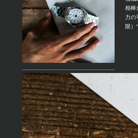
相棒
力の
限）