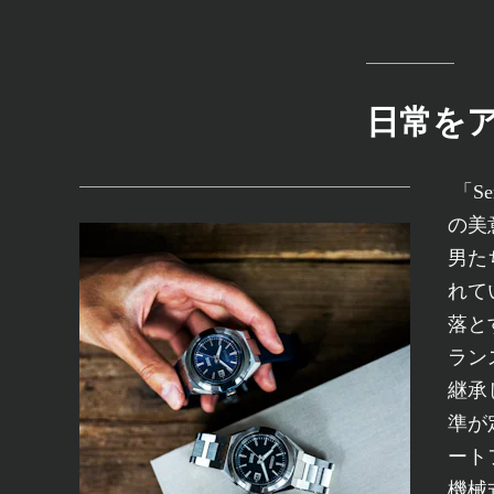
日常を
「S
の美
男た
れて
落と
ラン
継承
準が
ート
機械