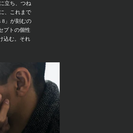
に、これまで
 8」が刻むの
セプトの個性
け込む。それ