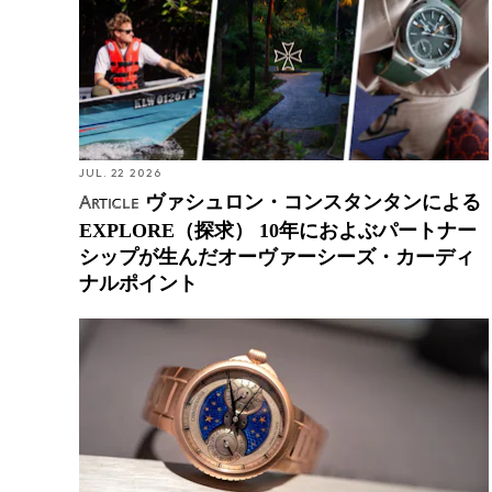
JUL. 22 2026
ヴァシュロン・コンスタンタンによる
Article
EXPLORE（探求） 10年におよぶパートナー
シップが生んだオーヴァーシーズ・カーディ
ナルポイント
クロノスイス パルス GMT エナメル スカイ ゴールド
&シルバー ギョーシェ ── 伝説の“トラ”から昇華し
た、モダン・メカニカルの極致