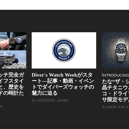
ッチ完全ガ
Diver's Watch Weekがスタ
Introducin
イフスタイ
ート―記事・動画・イベン
たな“ザ・
と、歴史を
トでダイバーズウォッチの
晶チタニウ
ドの時計た
魅力に迫る
コ・ドライ
サ限定モデ
By
HODINKEE JAPAN
MI
By
MARK KAUZ