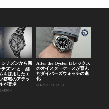
シチズンから新
After the Oyster ロレックス
g
のオイスターケースが育ん
シチズン”と、結
だダイバーズウォッチの進
ムを採用したエ
化
ブ搭載のアテッ
ルが登場
By
KYOSUKE SATO
LARICH