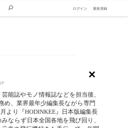
ログイン
新規登録
×
JP
身。芸能誌やモノ情報誌などを担当後、
間務め、業界最年少編集長ながら専門
年9月より『HODINKEE』日本版編集長
のみならず日本全国各地を飛び回り、