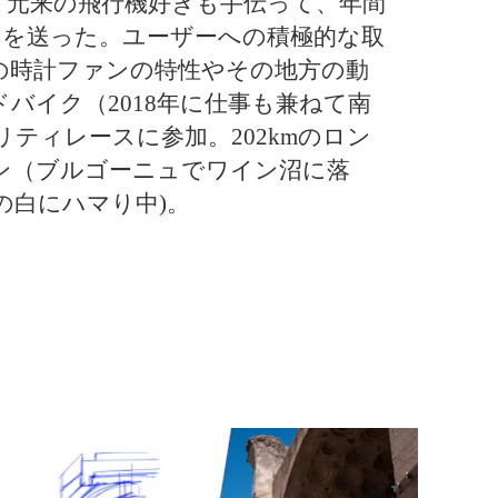
。元来の飛行機好きも手伝って、年間
々を送った。ユーザーへの積極的な取
の時計ファンの特性やその地方の動
バイク（2018年に仕事も兼ねて南
ティレースに参加。202kmのロン
ン（ブルゴーニュでワイン沼に落
の白にハマり中)。
オクト、セルペンティ トゥボガス。永遠の都 ロー
マに響くブルガリ 転生の鼓動