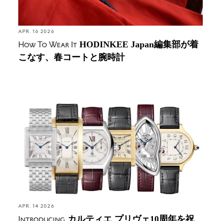
APR. 16 2026
HODINKEE Japan編集部が着
How To Wear It
こなす、春コートと腕時計
カルティエ プリヴェ10周年を祝う6モデルが登場。
カルティエ プリヴェ10作目となるクラッシュ スケ
ルトンを含むプラチナ・トリロジーが圧巻
APR. 14 2026
カルティエ プリヴェ10周年を祝
Introducing