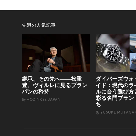
先週の人気記事
継承、その先へ——松重
ダイバーズウォ
豊、ヴィルレに見るブラン
イド：現代のラ
パンの矜持
ルに合う選び方
彩る名門ブラン
By
HODINKEE JAPAN
ち
By
YUSUKE MUTAGA