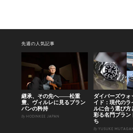
先週の人気記事
継承、その先へ——松重
ダイバーズウォ
豊、ヴィルレに見るブラン
イド：現代のラ
パンの矜持
ルに合う選び方
彩る名門ブラン
By
HODINKEE JAPAN
ち
By
YUSUKE MUTAGA