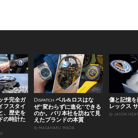
ッチ完全ガ
ベル&ロスはな
傷と記憶を
Dispatch
イフスタイ
レックス 
ぜ"変わらずに進化"できる
と、歴史を
のか。パリ本社を訪ねて見
By
JASON HEA
ドの時計た
えたブランドの本質
By
MASAHARU WADA
MI