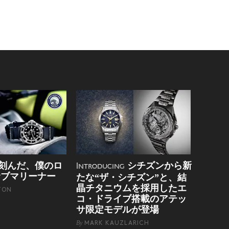
刻んだ、僕のロ
シチズンから新
Introducing
サブマリーナー
たな“ザ・シチズン”と、結
晶チタニウムを採用したエ
TON
コ・ドライブ搭載のアテッ
サ限定モデルが登場
By
MARK KAUZLARICH