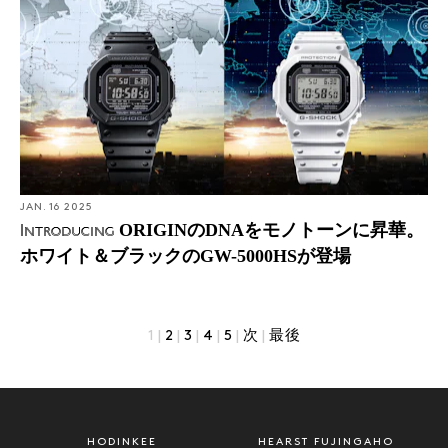
JAN. 16 2025
ORIGINのDNAをモノトーンに昇華。
Introducing
ホワイト＆ブラックのGW-5000HSが登場
1
|
2
|
3
|
4
|
5
|
次
|
最後
HODINKEE
HEARST FUJINGAHO