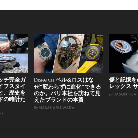
ッチ完全ガ
ベル&ロスはな
傷と記憶を
Dispatch
イフスタイ
レックス 
ぜ"変わらずに進化"できる
と、歴史を
のか。パリ本社を訪ねて見
By
JASON HEA
ドの時計た
えたブランドの本質
By
MASAHARU WADA
MI