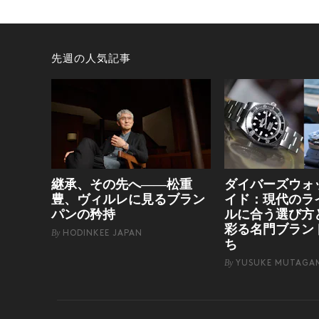
先週の人気記事
継承、その先へ——松重
ダイバーズウォ
豊、ヴィルレに見るブラン
イド：現代のラ
パンの矜持
ルに合う選び方
彩る名門ブラン
By
HODINKEE JAPAN
ち
By
YUSUKE MUTAGA