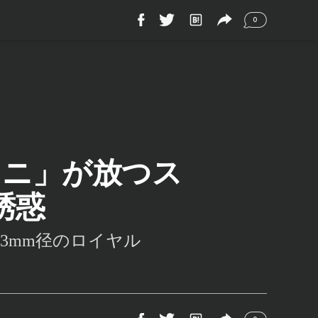
0
ミニ」が放つス
誘惑
3mm径のロイヤル