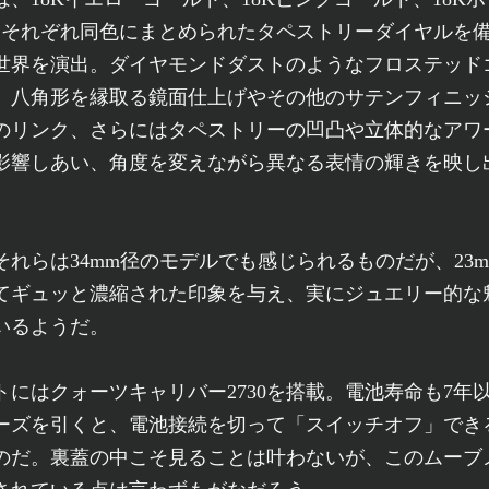
、それぞれ同色にまとめられたタペストリーダイヤルを
世界を演出。ダイヤモンドダストのようなフロステッド
、八角形を縁取る鏡面仕上げやその他のサテンフィニッ
のリンク、さらにはタペストリーの凹凸や立体的なアワ
影響しあい、角度を変えながら異なる表情の輝きを映し
れらは34mm径のモデルでも感じられるものだが、23
てギュッと濃縮された印象を与え、実にジュエリー的な
いるようだ。
にはクォーツキャリバー2730を搭載。電池寿命も7年
ーズを引くと、電池接続を切って「スイッチオフ」でき
のだ。裏蓋の中こそ見ることは叶わないが、このムーブ