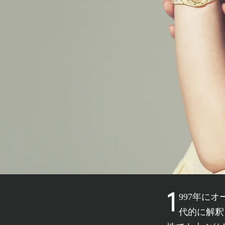
1997年にオーデマ ピゲが発表したケース径20mmの「ミニ ロイヤル オーク」を現
代的に解釈