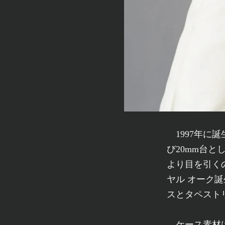
1997年に誕
び20mm台と
より目を引く
ヤル オーク
スとタペスト
ケース素材は