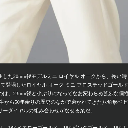
生した20mm径モデルミニ ロイヤル オークから、長い
して登場したロイヤル オーク ミニ フロステッドゴール
のは、23mm径と小ぶりになってなお変わらぬ強烈な個
誕生から50年余りの歴史のなかで磨かれてきた八角形ベ
リーダイヤルの組み合わせがなせる業だ。
、18Kイエローゴールド、18Kピンクゴールド、18K