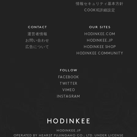
情報セキュリティ基本方針
COOKIE詳細設定
CONTACT
OUR SITES
運営者情報
HODINKEE.COM
お問い合わせ
HODINKEE.JP
広告について
HODINKEE SHOP
HODINKEE COMMUNITY
FOLLOW
FACEBOOK
TWITTER
VIMEO
INSTAGRAM
HODINKEE.JP
OPERATED BY HEARST FUJINGAHO CO., LTD. UNDER LICENSE