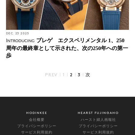
DEC. 23 2025
ブレゲ エクスペリメンタル 1、250
Introducing
周年の最終章として示された、次の250年への第一
歩
|
|
|
|
PREV
1
2
3
次
HODINKEE
HEARST FUJINGAHO
会社概要
ハースト婦人画報社
プライバシーポリシー
プライバシーポリシー
サービス利用規約
サービス利用規約