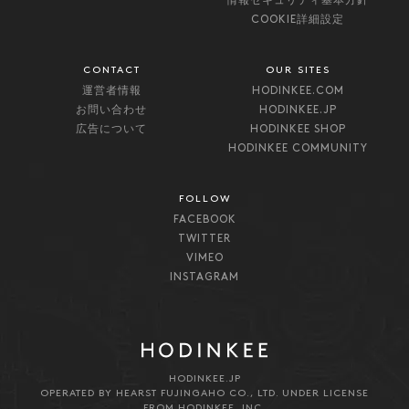
情報セキュリティ基本方針
COOKIE詳細設定
CONTACT
OUR SITES
運営者情報
HODINKEE.COM
お問い合わせ
HODINKEE.JP
広告について
HODINKEE SHOP
HODINKEE COMMUNITY
FOLLOW
FACEBOOK
TWITTER
VIMEO
INSTAGRAM
HODINKEE.JP
OPERATED BY HEARST FUJINGAHO CO., LTD. UNDER LICENSE
FROM HODINKEE, INC.