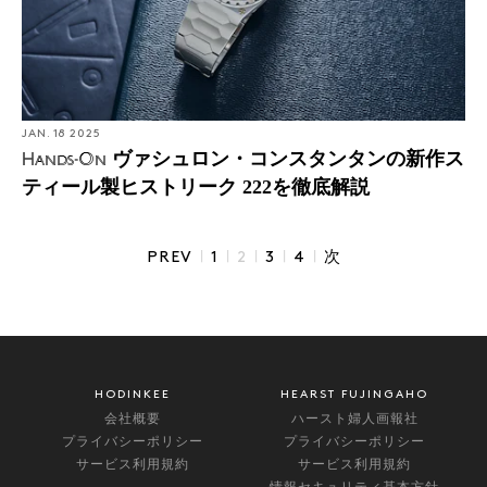
JAN. 18 2025
ヴァシュロン・コンスタンタンの新作ス
Hands-On
ティール製ヒストリーク 222を徹底解説
|
|
|
|
|
PREV
1
2
3
4
次
HODINKEE
HEARST FUJINGAHO
会社概要
ハースト婦人画報社
プライバシーポリシー
プライバシーポリシー
サービス利用規約
サービス利用規約