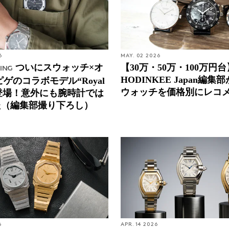
6
MAY. 02 2026
ついにスウォッチ×オ
【30万・50万・100万円台
ing
HODINKEE Japan編集
ピゲのコラボモデル“Royal
ウォッチを価格別にレコ
が登場！意外にも腕時計では
た（編集部撮り下ろし）
6
APR. 14 2026