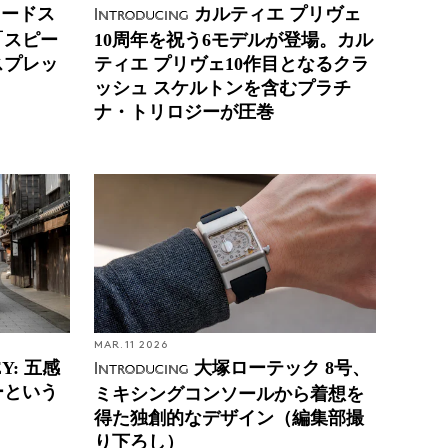
ロードス
カルティエ プリヴェ
Introducing
「スピー
10周年を祝う6モデルが登場。カル
スプレッ
ティエ プリヴェ10作目となるクラ
ッシュ スケルトンを含むプラチ
ナ・トリロジーが圧巻
MAR. 11 2026
EY: 五感
大塚ローテック 8号、
Introducing
ーという
ミキシングコンソールから着想を
得た独創的なデザイン（編集部撮
り下ろし）