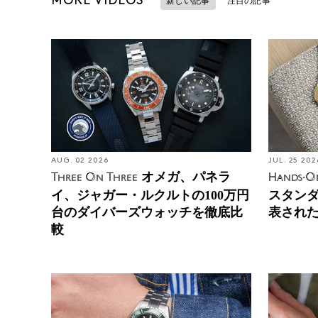
MORE VIDEOS
新しい記事
注目の記事
AUG. 02 2026
JUL. 25 202
オメガ、パネラ
Three On Three
Hands-O
イ、ジャガー・ルクルトの100万円
スタン
台のダイバーズウォッチを徹底比
表され
較