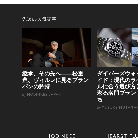
先週の人気記事
継承、その先へ——松重
ダイバーズウォ
豊、ヴィルレに見るブラン
イド：現代のラ
パンの矜持
ルに合う選び方
彩る名門ブラン
By
HODINKEE JAPAN
ち
By
YUSUKE MUTAGA
HODINKEE
HEARST FU