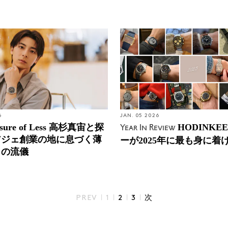
6
JAN. 05 2026
asure of Less 高杉真宙と探
HODINKE
Year In Review
アジェ創業の地に息づく薄
ーが2025年に最も身に着
りの流儀
|
|
|
|
PREV
1
2
3
次