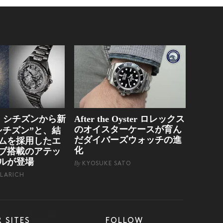
シチズンから新
After the Oyster ロレックス
g
のオイスターケースが育ん
シチズン”と、結
だダイバーズウォッチの進
ムを採用したエ
化
ブ搭載のアテッ
ルが登場
By
KYOSUKE SATO
LARICH
 SITES
FOLLOW