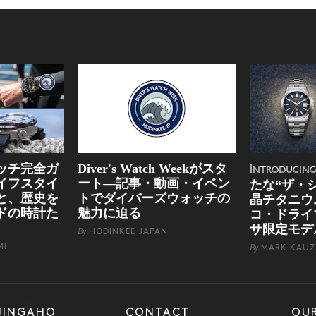
ッチ完全ガ
Diver's Watch Weekがスタ
Introducin
イフスタイ
ート―記事・動画・イベン
たな“ザ・
と、歴史を
トでダイバーズウォッチの
晶チタニウ
ドの時計た
魅力に迫る
コ・ドライ
サ限定モデ
By
HODINKEE JAPAN
MI
By
MARK KAUZ
JINGAHO
CONTACT
OUR