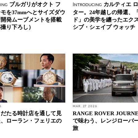
ブルガリがオクト フ
カルティエ 
ing
Introducing
モを37mmへとサイズダウ
ター。24年越しの帰還、
新開発ムーブメントを搭載
ド」の美学を纏ったエク
部撮り下ろし）
シブ・シェイプ ウォッチ
6
MAR. 27 2026
名だたる時計店を通して見
RANGE ROVER JOURN
た、ローラン・フェリエの
で味わう、レンジローバ
旅