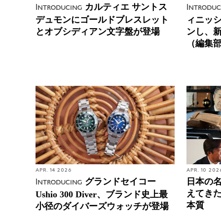
カルティエ サントス
Introducing
Introduc
デュモンにゴールドブレスレット
ィニッシ
とオブシディアン文字盤が登場
ンし、
（編集
APR. 14 2026
APR. 10 202
グランドセイコー
日本の
Introducing
えてき
Ushio 300 Diver、ブランド史上最
本質
小径のダイバーズウォッチが登場