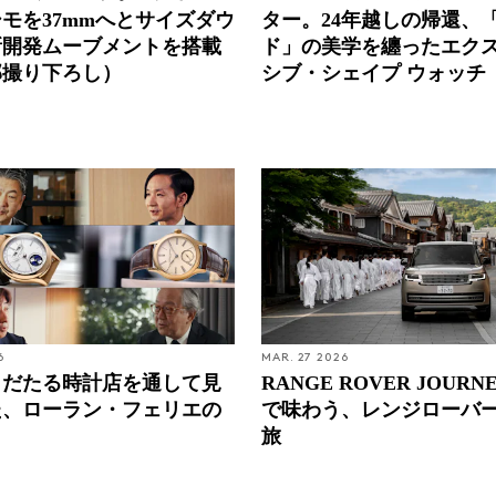
モを37mmへとサイズダウ
ター。24年越しの帰還、
新開発ムーブメントを搭載
ド」の美学を纏ったエク
部撮り下ろし）
シブ・シェイプ ウォッチ
6
MAR. 27 2026
名だたる時計店を通して見
RANGE ROVER JOURN
た、ローラン・フェリエの
で味わう、レンジローバ
旅