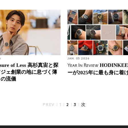
6
JAN. 05 2026
asure of Less 高杉真宙と探
HODINKE
Year In Review
アジェ創業の地に息づく薄
ーが2025年に最も身に着
りの流儀
|
|
|
|
PREV
1
2
3
次