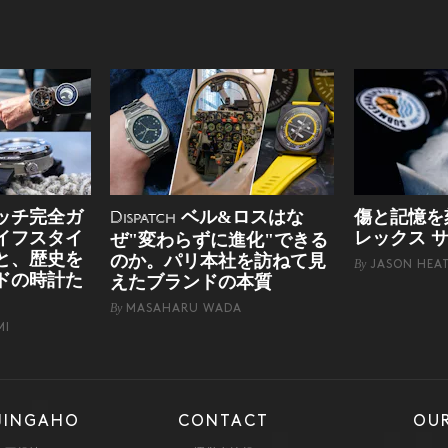
ッチ完全ガ
ベル&ロスはな
傷と記憶を
Dispatch
イフスタイ
レックス 
ぜ"変わらずに進化"できる
と、歴史を
のか。パリ本社を訪ねて見
By
JASON HEA
ドの時計た
えたブランドの本質
By
MASAHARU WADA
MI
JINGAHO
CONTACT
OUR