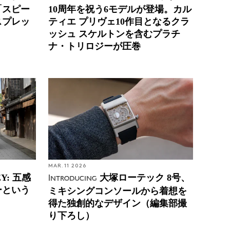
「スピー
10周年を祝う6モデルが登場。カル
スプレッ
ティエ プリヴェ10作目となるクラ
ッシュ スケルトンを含むプラチ
ナ・トリロジーが圧巻
MAR. 11 2026
EY: 五感
大塚ローテック 8号、
Introducing
ーという
ミキシングコンソールから着想を
得た独創的なデザイン（編集部撮
り下ろし）