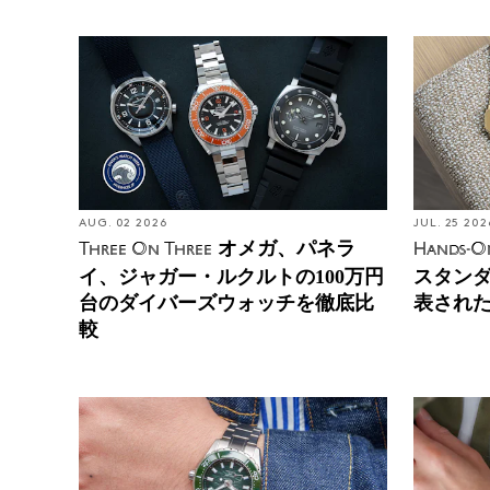
AUG. 02 2026
JUL. 25 202
オメガ、パネラ
Three On Three
Hands-O
イ、ジャガー・ルクルトの100万円
スタン
台のダイバーズウォッチを徹底比
表され
較