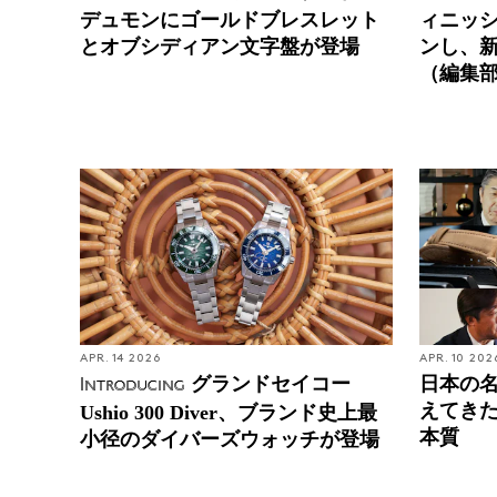
デュモンにゴールドブレスレット
ィニッシ
とオブシディアン文字盤が登場
ンし、
（編集
APR. 14 2026
APR. 10 202
グランドセイコー
日本の
Introducing
えてき
Ushio 300 Diver、ブランド史上最
本質
小径のダイバーズウォッチが登場