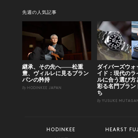
先週の人気記事
継承、その先へ——松重
ダイバーズウォ
豊、ヴィルレに見るブラン
イド：現代のラ
パンの矜持
ルに合う選び方
彩る名門ブラン
By
HODINKEE JAPAN
ち
By
YUSUKE MUTAGA
HODINKEE
HEARST FU