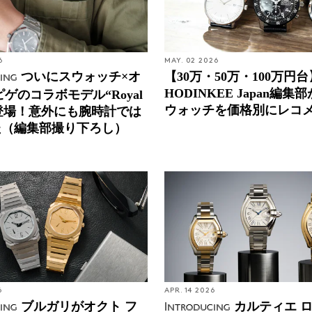
6
MAY. 02 2026
ついにスウォッチ×オ
【30万・50万・100万円台
ing
HODINKEE Japan編集
ピゲのコラボモデル“Royal
ウォッチを価格別にレコ
が登場！意外にも腕時計では
た（編集部撮り下ろし）
6
APR. 14 2026
ブルガリがオクト フ
カルティエ 
ing
Introducing