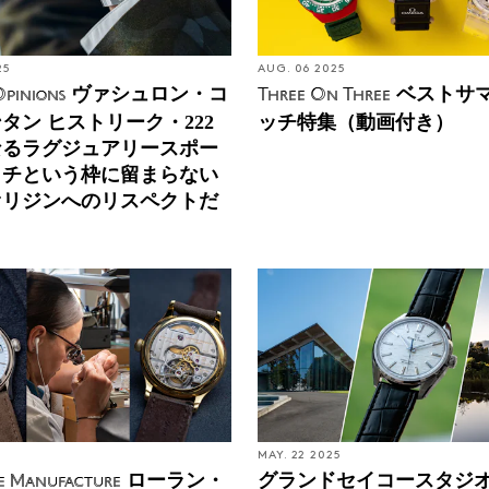
25
AUG. 06 2025
ヴァシュロン・コ
ベストサ
pinions
Three On Three
タン ヒストリーク・222
ッチ特集（動画付き）
なるラグジュアリースポー
ッチという枠に留まらない
オリジンへのリスペクトだ
5
MAY. 22 2025
ローラン・
グランドセイコースタジオ
he Manufacture