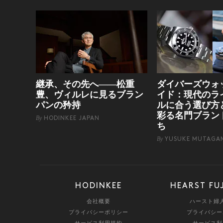
継承、その先へ——松重
ダイバーズウォ
豊、ヴィルレに見るブラン
イド：現代のラ
パンの矜持
ルに合う選び方
彩る名門ブラン
By
HODINKEE JAPAN
ち
By
YUSUKE MUTAGA
HODINKEE
HEARST FU
会社概要
ハースト婦
プライバシーポリシー
プライバシー