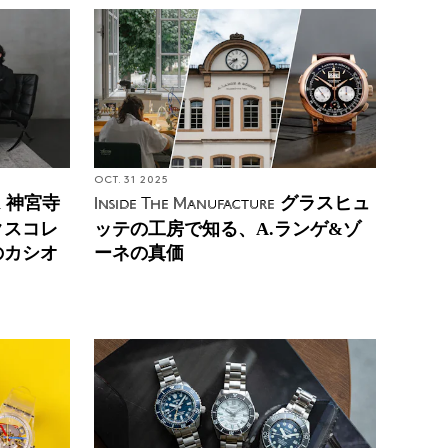
OCT. 31 2025
_i 神宮寺
グラスヒュ
Inside The Manufacture
クスコレ
ッテの工房で知る、A.ランゲ&ゾ
のカシオ
ーネの真価