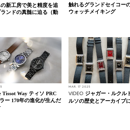
触れるグランドセイコー
エの新工房で美と精度を追
ウォッチメイキング
ブランドの真髄に迫る（動
）
25
MAR. 17 2025
the Tissot Way ティソ PRC
ジャガー・ルクル
VIDEO
ーラー 170年の進化が生んだ
ルソの歴史とアーカイブ
計