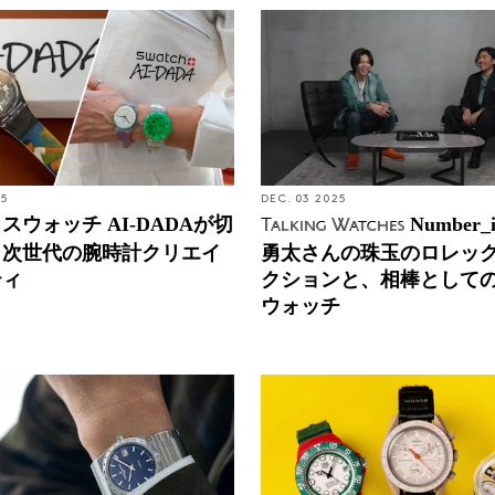
25
DEC. 03 2025
スウォッチ AI-DADAが切
Number
Talking Watches
、次世代の腕時計クリエイ
勇太さんの珠玉のロレッ
ティ
クションと、相棒として
ウォッチ