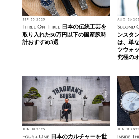
SEP. 30 2025
AUG. 26 20
日本の伝統工芸を
Three On Three
Second O
取り入れた50万円以下の国産腕時
ンスタン
計おすすめ3選
は、単
ツウォ
究極の
JUN. 18 2025
JUN. 11 202
日本のカルチャーを世
Four + One
Inside T