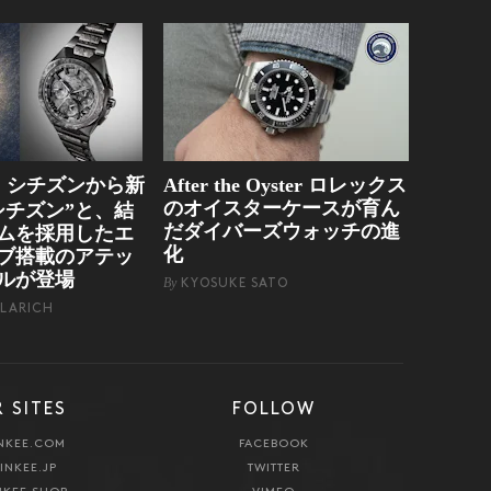
シチズンから新
After the Oyster ロレックス
g
のオイスターケースが育ん
シチズン”と、結
だダイバーズウォッチの進
ムを採用したエ
化
ブ搭載のアテッ
ルが登場
By
KYOSUKE SATO
LARICH
 SITES
FOLLOW
NKEE.COM
FACEBOOK
INKEE.JP
TWITTER