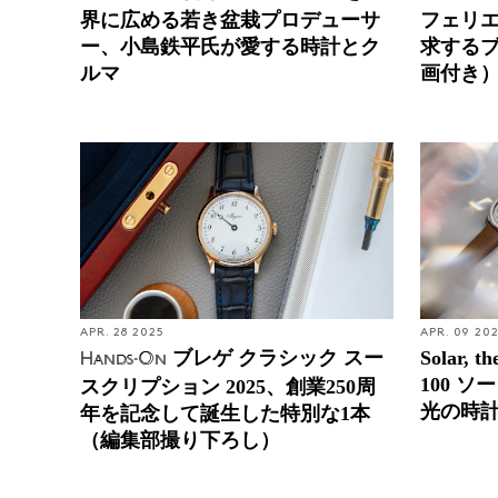
界に広める若き盆栽プロデューサ
フェリ
ー、小島鉄平氏が愛する時計とク
求する
ルマ
画付き
APR. 28 2025
APR. 09 20
ブレゲ クラシック スー
Solar, 
Hands-On
100 ソ
スクリプション 2025、創業250周
光の時
年を記念して誕生した特別な1本
（編集部撮り下ろし）