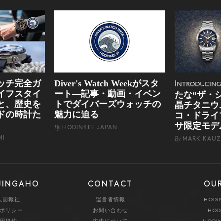
ッチ完全ガ
Diver's Watch Weekがスタ
Introducin
イフスタイ
ート―記事・動画・イベン
たな“ザ・
と、歴史を
トでダイバーズウォッチの
晶チタニウ
ドの時計た
魅力に迫る
コ・ドライ
サ限定モデ
By
HODINKEE JAPAN
MI
By
MARK KAUZ
JINGAHO
CONTACT
OUR
人画報社
運営者情報
HODI
ポリシー
お問い合わせ
HOD