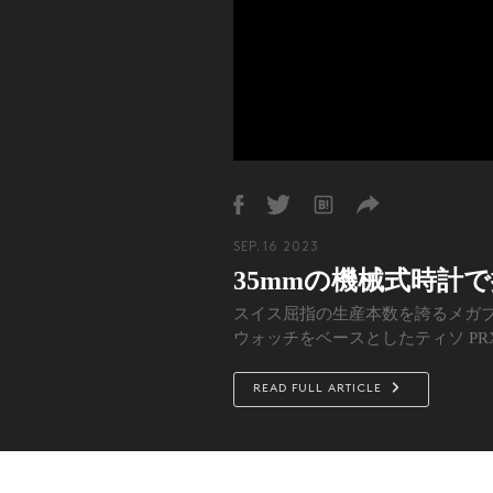
SEP. 16 2023
35mmの機械式時計
スイス屈指の生産本数を誇るメガブ
ウォッチをベースとしたティソ P
流れを汲んだ35mmケースに高性
時計愛好家から入門者にまで刺さ
READ FULL ARTICLE