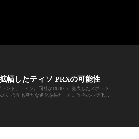
で拡幅したティソ PRXの可能性
ランド、ティソ。同社が1978年に発表したスポーツ
RXが、今年も新たな進化を果たした。昨今の小型化の
能な機械式ムーブメントを搭載した新作は、目の肥えた
るポテンシャルを秘めている。