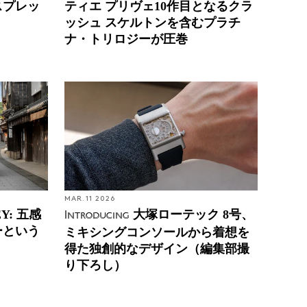
スプレッ
ティエ プリヴェ10作目となるクラ
ッシュ スケルトンを含むプラチ
ナ・トリロジーが圧巻
MAR. 11 2026
EY: 五感
大塚ローテック 8号、
Introducing
ーという
ミキシングコンソールから着想を
得た独創的なデザイン（編集部撮
り下ろし）