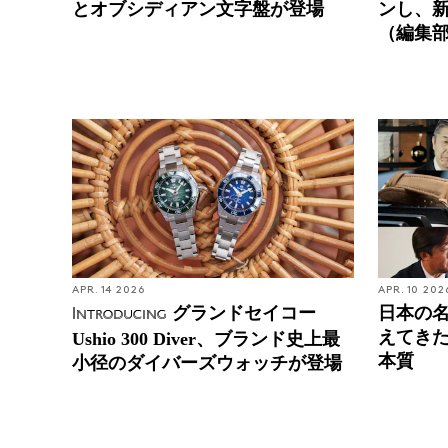
とオブシディアン文字盤が登場
ンし、
（編集
APR. 14 2026
APR. 10 202
グランドセイコー
日本の
Introducing
えてき
Ushio 300 Diver、ブランド史上最
本質
小径のダイバーズウォッチが登場