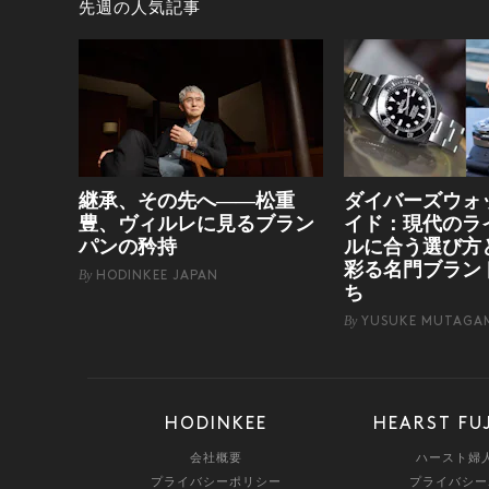
先週の人気記事
継承、その先へ——松重
ダイバーズウォ
豊、ヴィルレに見るブラン
イド：現代のラ
パンの矜持
ルに合う選び方
彩る名門ブラン
By
HODINKEE JAPAN
ち
By
YUSUKE MUTAGA
HODINKEE
HEARST FU
会社概要
ハースト婦
プライバシーポリシー
プライバシー