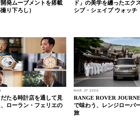
新開発ムーブメントを搭載
ド」の美学を纏ったエク
部撮り下ろし）
シブ・シェイプ ウォッチ
6
MAR. 27 2026
名だたる時計店を通して見
RANGE ROVER JOURN
た、ローラン・フェリエの
で味わう、レンジローバ
旅