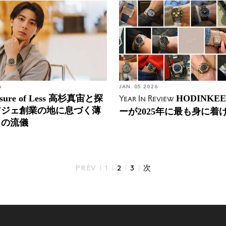
6
JAN. 05 2026
asure of Less 高杉真宙と探
HODINKE
Year In Review
アジェ創業の地に息づく薄
ーが2025年に最も身に着
りの流儀
|
|
|
|
PREV
1
2
3
次