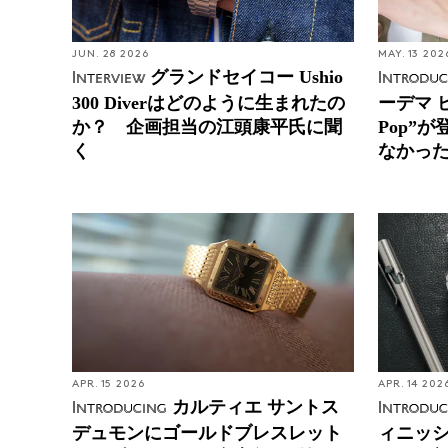
JUN. 28 2026
MAY. 13 202
グランドセイコー Ushio
Interview
Introduc
300 Diverはどのように生まれたの
ーデマ 
か？ 企画担当の江頭康平氏に聞
Pop”
く
なかっ
APR. 15 2026
APR. 14 202
カルティエ サントス
Introducing
Introduc
デュモンにゴールドブレスレット
ィニッシ