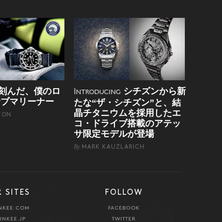
刻んだ、僕のロ
シチズンから新
Introducing
サブマリーナー
たな“ザ・シチズン”と、結
晶チタニウムを採用したエ
TON
コ・ドライブ搭載のアテッ
サ限定モデルが登場
By
MARK KAUZLARICH
 SITES
FOLLOW
NKEE.COM
FACEBOOK
INKEE.JP
TWITTER