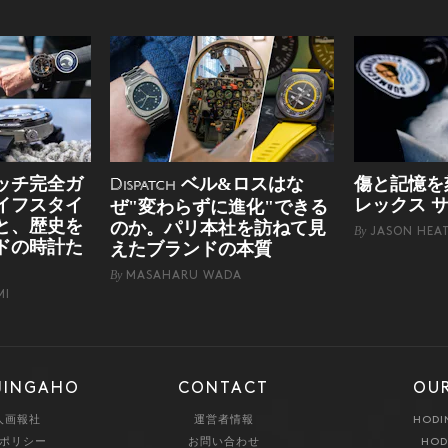
ッチ完全ガ
ベル&ロスはな
傷と記憶を
Dispatch
イフスタイ
レックス 
ぜ"変わらずに進化"できる
と、歴史を
のか。パリ本社を訪ねて見
By
JASON HEA
ドの時計た
えたブランドの本質
By
MASAHARU WADA
MI
JINGAHO
CONTACT
OUR
人画報社
運営者情報
HODI
ポリシー
お問い合わせ
HOD