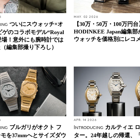
6
MAY. 02 2026
ついにスウォッチ×オ
【30万・50万・100万円台
ing
HODINKEE Japan編集
ピゲのコラボモデル“Royal
ウォッチを価格別にレコ
が登場！意外にも腕時計では
た（編集部撮り下ろし）
6
APR. 14 2026
ブルガリがオクト フ
カルティエ 
ing
Introducing
モを37mmへとサイズダウ
ター。24年越しの帰還、