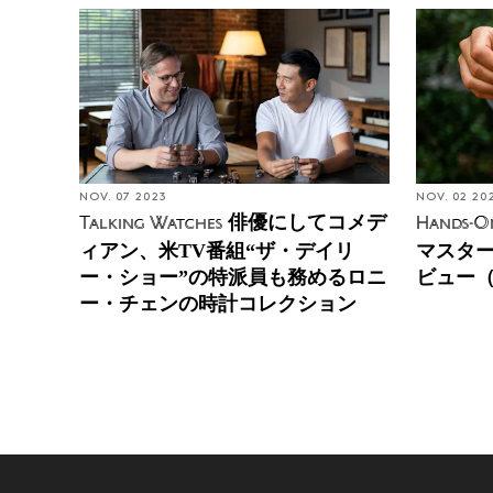
NOV. 07 2023
NOV. 02 20
俳優にしてコメデ
Talking Watches
Hands-O
ィアン、米TV番組“ザ・デイリ
マスター
ー・ショー”の特派員も務めるロニ
ビュー
ー・チェンの時計コレクション