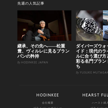
先週の人気記事
継承、その先へ——松重
ダイバーズウォ
豊、ヴィルレに見るブラン
イド：現代のラ
パンの矜持
ルに合う選び方
彩る名門ブラン
By
HODINKEE JAPAN
ち
By
YUSUKE MUTAGA
HODINKEE
HEARST FU
会社概要
ハースト婦