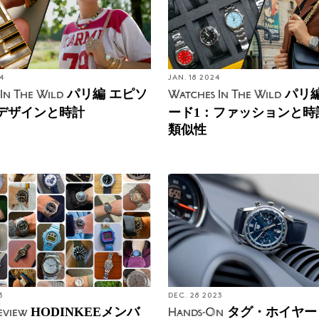
4
JAN. 18 2024
パリ編 エピソ
パリ編
In The Wild
Watches In The Wild
デザインと時計
ード1：ファッションと時
類似性
3
DEC. 28 2023
HODINKEEメンバ
タグ・ホイヤー
eview
Hands-On