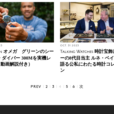
23
OCT. 31 2023
オメガ グリーンのシー
時計宝飾
n
Talking Watches
 ダイバー 300Mを実機レ
ーの8代目当主 ルネ・ベ
（動画解説付き）
語る公私にわたる時計コ
ン
|
|
|
|
|
|
PREV
2
3
4
5
6
次