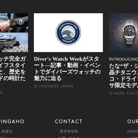
ッチ完全ガ
Diver's Watch Weekがスタ
Introducin
イフスタイ
ート―記事・動画・イベン
たな“ザ・
と、歴史を
トでダイバーズウォッチの
晶チタニウ
ドの時計た
魅力に迫る
コ・ドライ
サ限定モデ
By
HODINKEE JAPAN
MI
By
MARK KAUZ
JINGAHO
CONTACT
OUR
人画報社
運営者情報
HODI