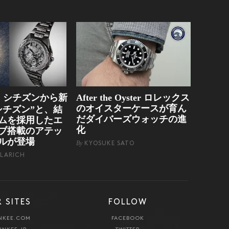
シチズンから新
After the Oyster ロレックス
g
のオイスターケースが育ん
シチズン”と、結
だダイバーズウォッチの進
ムを採用したエ
化
ブ搭載のアテッ
ルが登場
By
KYOSUKE SATO
LARICH
 SITES
FOLLOW
NKEE.COM
FACEBOOK