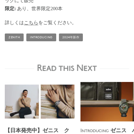
ックにて販売
限定:
あり、世界限定200本
詳しくは
こちら
をご覧ください。
ZENITH
INTRODUCING
2024年新作
Read this Next
【日本発売中】ゼニス ク
ゼニス 
Introducing