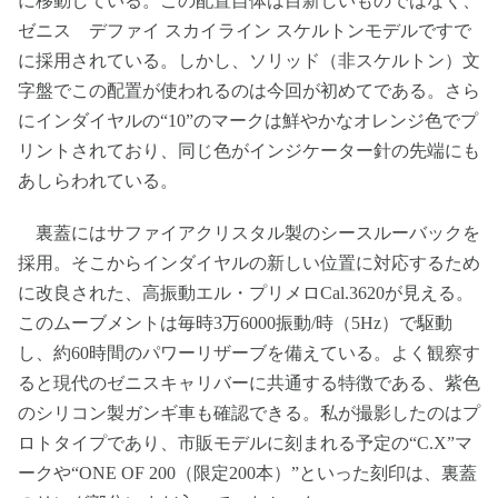
に移動している。この配置自体は目新しいものではなく、
ゼニス デファイ スカイライン スケルトンモデルですで
に採用されている。しかし、ソリッド（非スケルトン）文
字盤でこの配置が使われるのは今回が初めてである。さら
にインダイヤルの“10”のマークは鮮やかなオレンジ色でプ
リントされており、同じ色がインジケーター針の先端にも
あしらわれている。
裏蓋にはサファイアクリスタル製のシースルーバックを
採用。そこからインダイヤルの新しい位置に対応するため
に改良された、高振動エル・プリメロCal.3620が見える。
このムーブメントは毎時3万6000振動/時（5Hz）で駆動
し、約60時間のパワーリザーブを備えている。よく観察す
ると現代のゼニスキャリバーに共通する特徴である、紫色
のシリコン製ガンギ車も確認できる。私が撮影したのはプ
ロトタイプであり、市販モデルに刻まれる予定の“C.X”マ
ークや“ONE OF 200（限定200本）”といった刻印は、裏蓋