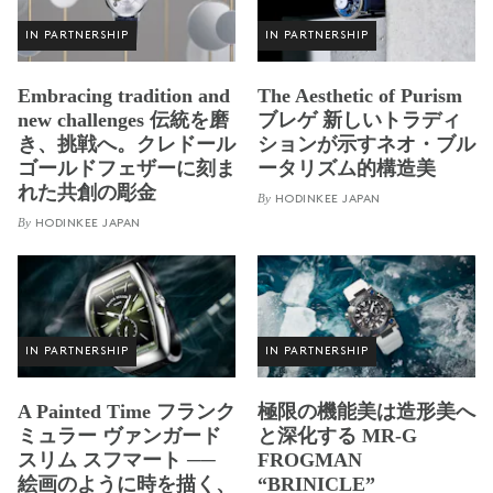
IN PARTNERSHIP
IN PARTNERSHIP
Embracing tradition and
The Aesthetic of Purism
new challenges 伝統を磨
ブレゲ 新しいトラディ
き、挑戦へ。クレドール
ションが示すネオ・ブル
ゴールドフェザーに刻ま
ータリズム的構造美
れた共創の彫金
By
HODINKEE JAPAN
By
HODINKEE JAPAN
IN PARTNERSHIP
IN PARTNERSHIP
A Painted Time フランク
極限の機能美は造形美へ
ミュラー ヴァンガード
と深化する MR-G
スリム スフマート ──
FROGMAN
絵画のように時を描く、
“BRINICLE”