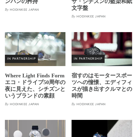
ンパンの矜持
ザ・シチズンの藍染和紙
文字盤
By
HODINKEE JAPAN
By
HODINKEE JAPAN
IN PARTNERSHIP
IN PARTNERSHIP
Where Light Finds Form
宿すのはモータースポー
エコ・ドライブ50周年の
ツへの憧憬、エディフィ
夜に見えた、シチズンと
スが描き出すクルマとの
いうブランドの素顔
時間
By
By
HODINKEE JAPAN
HODINKEE JAPAN