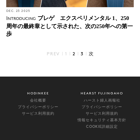
DEC. 23 2025
ブレゲ エクスペリメンタル 1、250
Introducing
周年の最終章として示された、次の250年への第一
歩
|
|
|
|
PREV
1
2
3
次
HODINKEE
HEARST FUJINGAHO
会社概要
ハースト婦人画報社
プライバシーポリシー
プライバシーポリシー
サービス利用規約
サービス利用規約
情報セキュリティ基本方針
COOKIE詳細設定