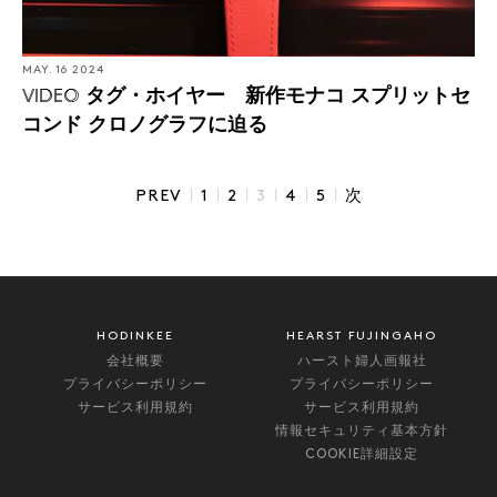
MAY. 16 2024
タグ・ホイヤー 新作モナコ スプリットセ
VIDEO
コンド クロノグラフに迫る
|
|
|
|
|
|
PREV
1
2
3
4
5
次
HODINKEE
HEARST FUJINGAHO
会社概要
ハースト婦人画報社
プライバシーポリシー
プライバシーポリシー
サービス利用規約
サービス利用規約
情報セキュリティ基本方針
COOKIE詳細設定