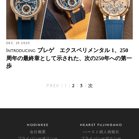
DEC. 23 2025
ブレゲ エクスペリメンタル 1、250
Introducing
周年の最終章として示された、次の250年への第一
歩
|
|
|
|
PREV
1
2
3
次
HODINKEE
HEARST FUJINGAHO
会社概要
ハースト婦人画報社
プライバシーポリシー
プライバシーポリシー