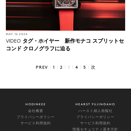
MAY. 16 2024
タグ・ホイヤー 新作モナコ スプリットセ
VIDEO
コンド クロノグラフに迫る
|
|
|
|
|
|
PREV
1
2
3
4
5
次
HODINKEE
HEARST FUJINGAHO
会社概要
ハースト婦人画報社
プライバシーポリシー
プライバシーポリシー
サービス利用規約
サービス利用規約
情報セキュリティ基本方針