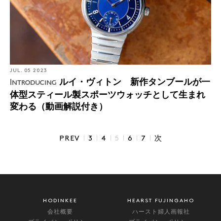
JUL. 05 2023
ルイ・ヴィトン 新作タンブールが一
Introducing
体型スティール製スポーツウォッチとして生まれ
変わる（動画解説付き）
|
|
|
|
|
|
PREV
3
4
5
6
7
次
HODINKEE
HEARST FUJINGAHO
会社概要
ハースト婦人画報社