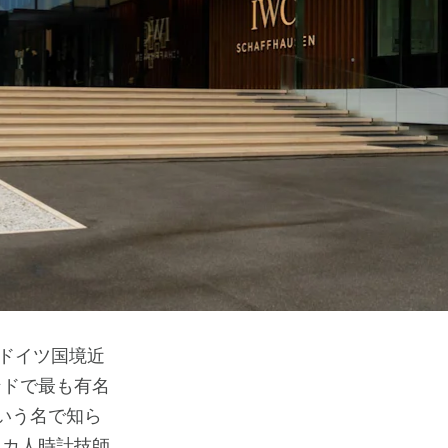
ンドで最も有名
いう名で知ら
リカ人時計技師