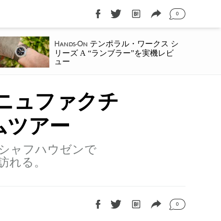
0
テンポラル・ワークス シ
Hands-On
リーズ A “ランブラー”を実機レビ
ュー
マニュファクチ
ムツアー
シャフハウゼンで
訪れる。
0