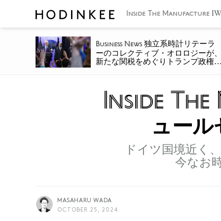
I
Inside The Manufacture
独立系時計リテーラ
Business News
ーのコレクティブ・オロロジーが
新たな関税をめぐりトランプ政権
提訴
Inside Th
ュール
ドイツ国境近く
今なお
MASAHARU WADA
OCTOBER 25, 2024