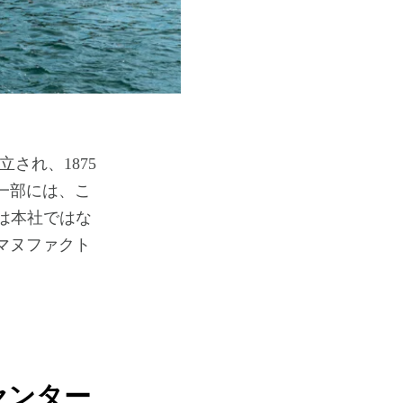
され、1875
一部には、こ
は本社ではな
マヌファクト
センター