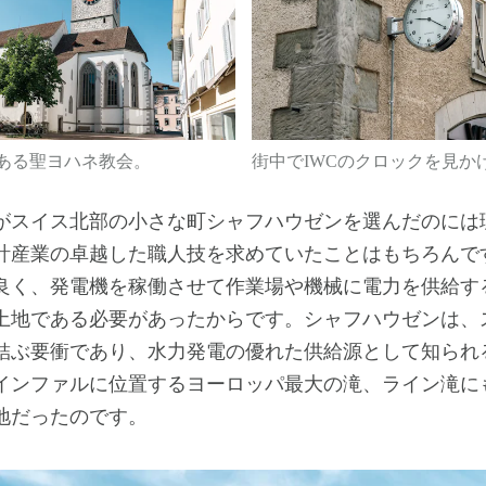
にある聖ヨハネ教会。
街中でIWCのクロックを見か
スイス北部の小さな町シャフハウゼンを選んだのには
計産業の卓越した職人技を求めていたことはもちろんで
良く、発電機を稼働させて作業場や機械に電力を供給す
土地である必要があったからです。シャフハウゼンは、
結ぶ要衝であり、水力発電の優れた供給源として知られ
インファルに位置するヨーロッパ最大の滝、ライン滝に
地だったのです。