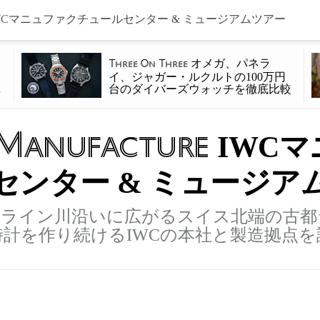
WCマニュファクチュールセンター & ミュージアムツアー
オメガ、パネラ
Three On Three
、
イ、ジャガー・ルクルトの100万円
を
台のダイバーズウォッチを徹底比較
e Manufacture
IWC
センター & ミュージア
、ライン川沿いに広がるスイス北端の古都
時計を作り続けるIWCの本社と製造拠点を