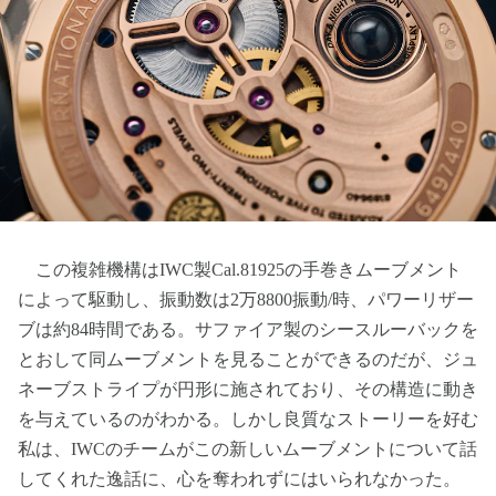
この複雑機構はIWC製Cal.81925の手巻きムーブメント
によって駆動し、振動数は2万8800振動/時、パワーリザー
ブは約84時間である。サファイア製のシースルーバックを
とおして同ムーブメントを見ることができるのだが、ジュ
ネーブストライプが円形に施されており、その構造に動き
を与えているのがわかる。しかし良質なストーリーを好む
私は、IWCのチームがこの新しいムーブメントについて話
してくれた逸話に、心を奪われずにはいられなかった。