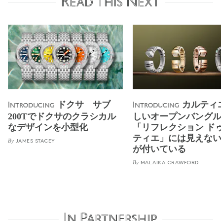
Read this Next
ドクサ サブ
カルティ
Introducing
Introducing
200Tでドクサのクラシカル
しいオープンバング
なデザインを小型化
「リフレクション ドゥ
ティエ」には見えな
By
JAMES STACEY
が付いている
By
MALAIKA CRAWFORD
In Partnership