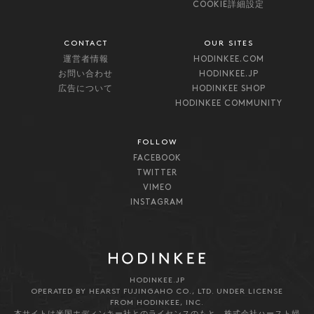
COOKIE詳細設定
CONTACT
OUR SITES
運営者情報
HODINKEE.COM
お問い合わせ
HODINKEE.JP
広告について
HODINKEE SHOP
HODINKEE COMMUNITY
FOLLOW
FACEBOOK
TWITTER
VIMEO
INSTAGRAM
HODINKEE.JP
OPERATED BY HEARST FUJINGAHO CO., LTD. UNDER LICENSE
FROM HODINKEE, INC.