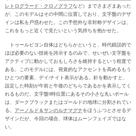
レトログラード・クロノグラフ
など）までさまざまあった
が、このモデルはその中間に位置しており、文字盤のデザ
インは私を戸惑わせた。この予想外な非対称デザインは、
これをもっと近くで見たいという気持ちを抱かせた。
トゥールビヨン自体はどちらかというと、時代錯誤的で
ほぼ必要のない技術を誇示するのみで、せいぜい文字盤を
アクティブに動かしておもしろさを維持するという程度で
ある。このモデルには、視覚的なアクセントを高めるもう
ひとつの要素、デイ/ナイト表示がある。針を動かすと、
設定した時刻が午前と午後のどちらであるかを表示してく
れるものだ。文字盤9時位置にあるその小さな丸いボール
は、ダークブラックまたはゴールドの地球に分割されてい
る。
アーノルド＆サンのルナマグナ
をほうふつとさせるデ
ザインだが、今回の場合、球体はムーンフェイズではな
い。