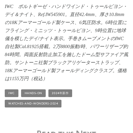
IWC ポルトギーゼ・ハンドワインド・トゥールビヨン・
デイ＆ナイト、Ref.IW545901。直径42.4mm、厚さ10.8mm
の18Kアーマーゴールド製ケース、6気圧防水。6時位置に
フライング・ミニッツ・トゥールビヨン、9時位置に地球
儀を模したデイ/ナイト表示。手巻きムーブメントのIWC
自社製Cal.81925搭載。2万8800振動/時、パワーリザーブ約
84時間。両面反射防止加工を施したドーム型サファイア風
防。サントーニ社製ブラックアリゲーターストラップ、
18Kアーマーゴールド製フォールディングクラスプ。価格
は1155万円（税込）
IWC
HANDS-ON
2024年新作
WATCHES-AND-WONDERS-2024