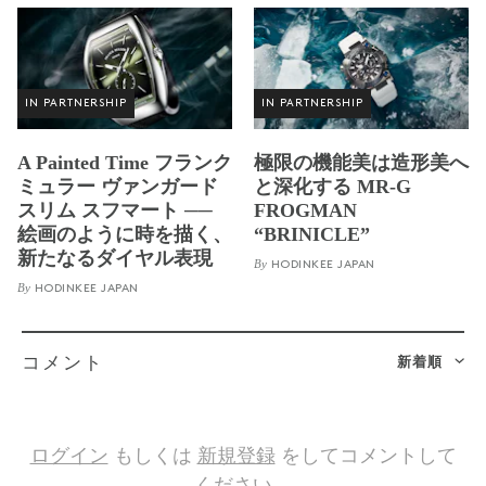
IN PARTNERSHIP
IN PARTNERSHIP
A Painted Time フランク
極限の機能美は造形美へ
ミュラー ヴァンガード
と深化する MR-G
スリム スフマート ──
FROGMAN
絵画のように時を描く、
“BRINICLE”
新たなるダイヤル表現
By
HODINKEE JAPAN
By
HODINKEE JAPAN
新着順
コメント
ログイン
もしくは
新規登録
をしてコメントして
ください。