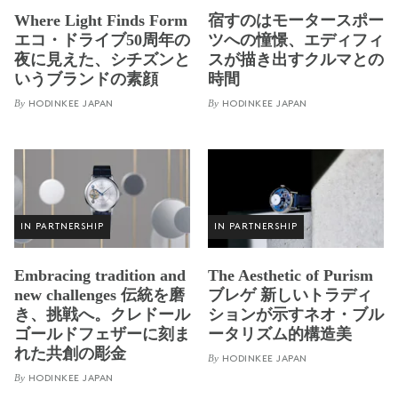
Where Light Finds Form
宿すのはモータースポー
エコ・ドライブ50周年の
ツへの憧憬、エディフィ
夜に見えた、シチズンと
スが描き出すクルマとの
いうブランドの素顔
時間
By
By
HODINKEE JAPAN
HODINKEE JAPAN
IN PARTNERSHIP
IN PARTNERSHIP
Embracing tradition and
The Aesthetic of Purism
new challenges 伝統を磨
ブレゲ 新しいトラディ
き、挑戦へ。クレドール
ションが示すネオ・ブル
ゴールドフェザーに刻ま
ータリズム的構造美
れた共創の彫金
By
HODINKEE JAPAN
By
HODINKEE JAPAN