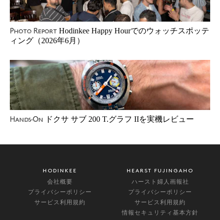
Hodinkee Happy Hourでのウォッチスポッテ
Photo Report
ィング（2026年6月）
ドクサ サブ 200 T.グラフ IIを実機レビュー
Hands-On
HODINKEE
HEARST FUJINGAHO
会社概要
ハースト婦人画報社
プライバシーポリシー
プライバシーポリシー
サービス利用規約
サービス利用規約
情報セキュリティ基本方針