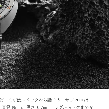
。まずはスペックから話そう。サブ 200Tは
、直径39mm、厚さ10.7mm、ラグからラグまでが