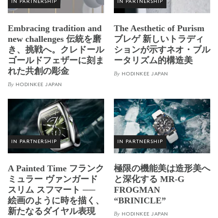
IN PARTNERSHIP
IN PARTNERSHIP
Embracing tradition and
The Aesthetic of Purism
new challenges 伝統を磨
ブレゲ 新しいトラディ
き、挑戦へ。クレドール
ションが示すネオ・ブル
ゴールドフェザーに刻ま
ータリズム的構造美
れた共創の彫金
By
HODINKEE JAPAN
By
HODINKEE JAPAN
IN PARTNERSHIP
IN PARTNERSHIP
A Painted Time フランク
極限の機能美は造形美へ
ミュラー ヴァンガード
と深化する MR-G
スリム スフマート ──
FROGMAN
絵画のように時を描く、
“BRINICLE”
新たなるダイヤル表現
By
HODINKEE JAPAN