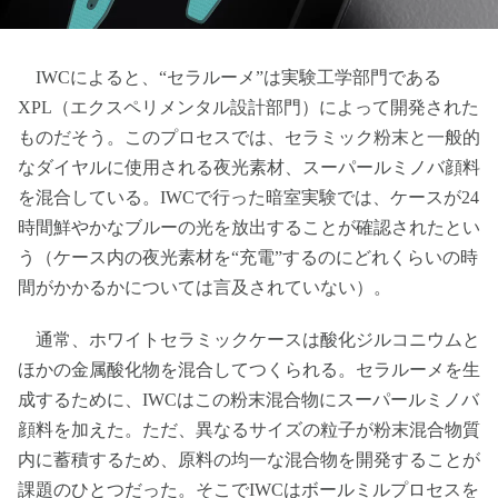
IWCによると、“セラルーメ”は実験工学部門である
XPL（エクスペリメンタル設計部門）によって開発された
ものだそう。このプロセスでは、セラミック粉末と一般的
なダイヤルに使用される夜光素材、スーパールミノバ顔料
を混合している。IWCで行った暗室実験では、ケースが24
時間鮮やかなブルーの光を放出することが確認されたとい
う（ケース内の夜光素材を“充電”するのにどれくらいの時
間がかかるかについては言及されていない）。
通常、ホワイトセラミックケースは酸化ジルコニウムと
ほかの金属酸化物を混合してつくられる。セラルーメを生
成するために、IWCはこの粉末混合物にスーパールミノバ
顔料を加えた。ただ、異なるサイズの粒子が粉末混合物質
内に蓄積するため、原料の均一な混合物を開発することが
課題のひとつだった。そこでIWCはボールミルプロセスを