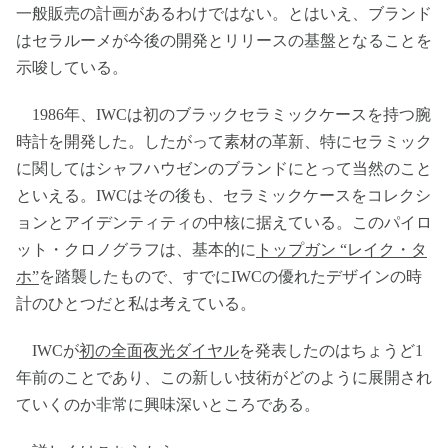
一般販売の計画があるわけではない。とはいえ、ブランド
はセラルーメが今後の開発とリリースの基盤となることを
示唆している。
1986年、IWCは初のブラックセラミックケースを持つ腕
時計を開発した。したがって素材の革新、特にセラミック
に関してはシャフハウゼンのブランドにとって当然のこと
といえる。IWCはその後も、セラミックケースをコレクシ
ョンとアイデンティティの中核に据えている。このパイロ
ット・クロノグラフは、基本的に
トップガン “レイク・タ
ホ”
を踏襲したもので、すでにIWCの優れたデザインの時
計のひとつだと私は考えている。
IWCが
初の全面夜光ダイヤル
を発表したのはちょうど1
年前のことであり、この新しい技術がどのように展開され
ていくのか非常に興味深いところである。