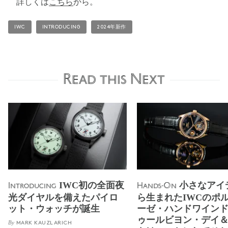
詳しくは
こちら
から。
IWC
INTRODUCING
2024年新作
Read this Next
IWC初の全面夜
小さなアイ
Introducing
Hands-On
光ダイヤルを備えたパイロ
ら生まれたIWCのポ
ット・ウォッチが誕生
ーゼ・ハンドワイン
ゥールビヨン・デイ
By
MARK KAUZLARICH