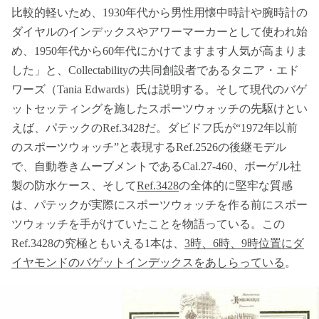
比較的軽いため、1930年代から男性用懐中時計や腕時計の
ダイヤルのインデックスやアワーマーカーとして使われ始
め、1950年代から60年代にかけてますます人気が高まりま
した」と、Collectabilityの共同創設者であるタニア・エド
ワーズ（Tania Edwards）氏は説明する。そして現代のバゲ
ットセッティングを施したスポーツウォッチの先駆けとい
えば、パテックのRef.3428だ。ダビドフ氏が“1972年以前
のスポーツウォッチ”と表現するRef.2526の後継モデル
で、自動巻きムーブメントであるCal.27-460、ボーゲル社
製の防水ケース、そして
Ref.3428
の全体的に堅牢な質感
は、パテックが実際にスポーツウォッチを作る前にスポー
ツウォッチを手がけていたことを物語っている。この
Ref.3428の究極ともいえる1本は、
3時、6時、9時位置にダ
イヤモンドのバゲットインデックスをあしらっている
。