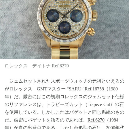
ロレックス デイトナ Ref.6270
ジェムセットされたスポーツウォッチの元祖といえるの
がロレックス GMTマスター “SARU”
Ref.16758
（1980
年）だ。厳密にはこの初期ロレックスのジェムセット仕様
のリファレンスは、トラピーズカット（Trapeze-Cut）の石
を使用している。しかしこれはバゲットと同じ系統のもの
だ。厳密にバゲットを語るのであれば、
Ref.6270
（1984
年）が真の出発点である。しかし台形型の石は、2000年代