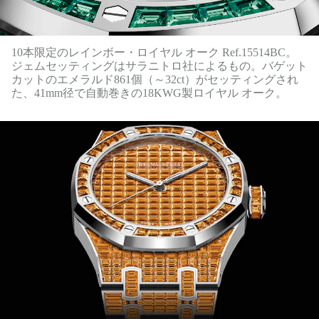
10本限定のレインボー・ロイヤル オーク Ref.15514BC。
ジェムセッティングはサラニトロ社によるもの。バゲット
カットのエメラルド861個（～32ct）がセッティングされ
た、41mm径で自動巻きの18KWG製ロイヤル オーク。