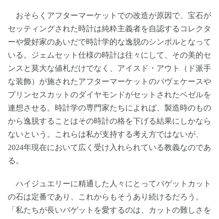
おそらくアフターマーケットでの改造が原因で、宝石が
セッティングされた時計は純粋主義者を自認するコレクタ
ーや愛好家のあいだで時計学的な逸脱のシンボルとなって
いる。ジェムセット仕様の時計は往々にして、その美的セ
ンスと莫大な値札だけでなく、アイスド・アウト（ド派手
な装飾）が施されたアフターマーケットのパヴェケースや
プリンセスカットのダイヤモンドがセットされたベゼルを
連想させる。時計学の専門家たちによれば、製造時のもの
から逸脱することはその時計の格を下げる結果にしかなら
ないという。これらは私が支持する考え方ではないが、
2024年現在において広く受け入れられている教義なのであ
る。
ハイジュエリーに精通した人々にとってバゲットカット
の石は定番であり、これからもそうあり続けるだろう。
「私たちが長いバゲットを愛するのは、カットの難しさを