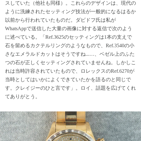
スしていた（他社も同様）。これらのデザインは、現代の
ように洗練されたセッティング技法が一般的になるはるか
以前から行われていたものだ。ダビドフ氏は私が
WhatsAppで送信した大量の画像に対する返信で次のよう
に述べている。「Ref.3625のセッティングは1本の支えで
石を留めるカクテルリングのようなもので、Ref.3540の小
さなエメラルドカットはそうですね...…、ベゼル上のふた
つの石が正しくセッティングされていませんね。しかしこ
れは当時許容されていたもので、ロレックスのRef.6270が
当時としてはいかによくできていたかを語るのと同じで
す。クレイジーのひと言です」。ロイ、話題を広げてくれ
てありがとう。