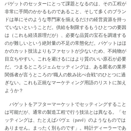
バゲットのセッターにとって課題となるのは、その工程が
非常に手間のかかるものであること、そして多くのブラン
ドは単にそのような専門家を揃えるだけの経営資源を持っ
ていないということだ。供給を制限するもうひとつの要因
は（これも経済原理だが）、必要な品質の宝石を調達する
のが難しいという絶対量の不足の常態化だ。バゲットはほ
かのカット技法よりもファセットが少ないため、不純物が
目立ちやすい。これを避けるにはより質のいい原石が必要
だ。つまるところジェムセッティングは、ある匿名の業界
関係者が言うところの“職人の飲み比べ合戦”のひとつに過
ぎない。これも正統なマーケティング用語のリストに加え
ようか？
バゲットをアフターマーケットでセッティングすること
は可能だが、通常の製造工程で行う技法とは異なる。「セ
ッティングは、たとえばパヴェ（pavé）のようなものでは
ありません。まったく別ものです」。時計ディーラーであ