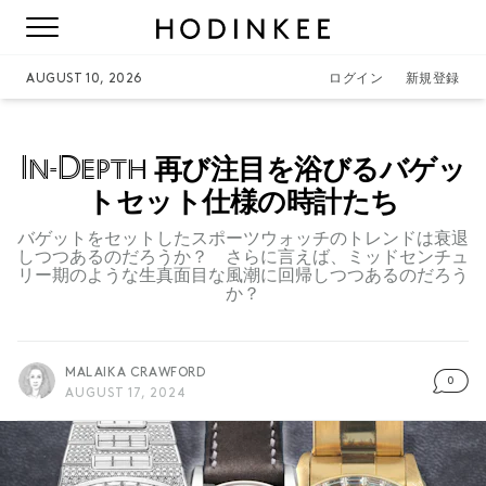
AUGUST 10, 2026
ログイン
新規登録
In-Depth
再び注目を浴びるバゲッ
トセット仕様の時計たち
バゲットをセットしたスポーツウォッチのトレンドは衰退
しつつあるのだろうか？ さらに言えば、ミッドセンチュ
リー期のような生真面目な風潮に回帰しつつあるのだろう
か？
MALAIKA CRAWFORD
0
AUGUST 17, 2024