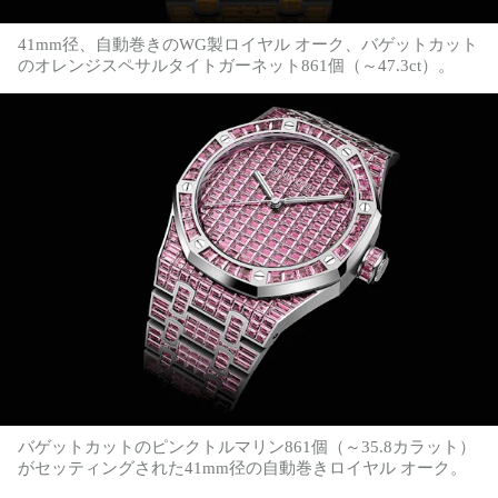
41mm径、自動巻きのWG製ロイヤル オーク、バゲットカット
のオレンジスペサルタイトガーネット861個（～47.3ct）。
バゲットカットのピンクトルマリン861個（～35.8カラット）
がセッティングされた41mm径の自動巻きロイヤル オーク。