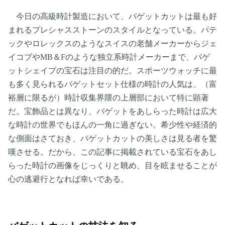
今日の高級時計製造において、バゲットカットは最も好
まれるプレシャスストーンのスタイルとなっている。パテ
ックやロレックスのようなスイスの老舗メーカーからジェ
イコブやMB＆Fのような独立系時計メーカーまで、バゲ
ットシェイプの宝石は注目の的だ。スポーツウォッチに最
も多く見られるバゲットセット仕様の時計の人気は、（富
裕層に限るが）時計収集界隈の上層部において特に顕著
だ。宝飾品とは異なり、バゲットをあしらった時計は広大
な時計の世界でもほんの一角に過ぎない。希少性や経済的
な側面はさておき、バゲットカットの美しさは見る者を驚
嘆させる。だから、この記事に掲載されている宝石をあし
らった時計の画像をじっくりと眺め、目を眩ませることが
心の逃避行となれば幸いである。