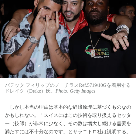
パテック フィリップのノーチラスRef.5719/10Gを着用する
ドレイク（Drake）氏。
Photo: Getty Images
しかし本当の理由は基本的な経済原理に基づくものなの
かもしれない。「スイスにはこの技術を取り扱えるセッタ
ー（技師）が非常に少なく、その数は増大し続ける需要を
満たすには不十分なのです」とサラニトロ社は説明する。