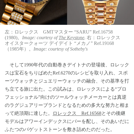
左：ロレックス GMTマスター “SARU” Ref.16758
(1980)。
Image: courtesy of
The Keystone
.
右：ロレックス
オイスタークォーツ デイデイト “メカノ” Ref.19168
（1985年）。
Image: courtesy of Sotheby's
そして1990年代の自動巻きデイトナの登場後、ロレック
スは宝石をちりばめたRef.6270のレシピを取り入れ、スポ
ーツウォッチとジュエリーウォッチの融合、その基準を打
ち立てる旅に出た。この試みは、ロレックスによる“プロ
フェッショナル”向けのツールウォッチメーカーとは真逆
のラグジュアリーブランドとなるための多大な努力と相ま
って絶頂期に達した。
ロレックス Ref.16568
とその後継
モデルはアワーインデックスにバーを配し、そのあいだに
ふたつのバゲットストーンを敷き詰めたのだった。