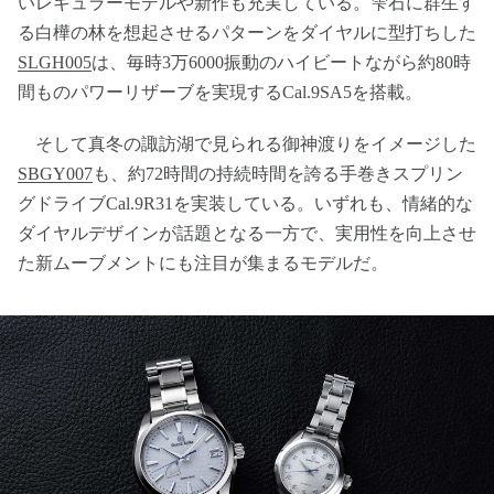
いレギュラーモデルや新作も充実している。雫石に群生す
る白樺の林を想起させるパターンをダイヤルに型打ちした
SLGH005
は、毎時3万6000振動のハイビートながら約80時
間ものパワーリザーブを実現するCal.9SA5を搭載。
そして真冬の諏訪湖で見られる御神渡りをイメージした
SBGY007
も、約72時間の持続時間を誇る手巻きスプリン
グドライブCal.9R31を実装している。いずれも、情緒的な
ダイヤルデザインが話題となる一方で、実用性を向上させ
た新ムーブメントにも注目が集まるモデルだ。