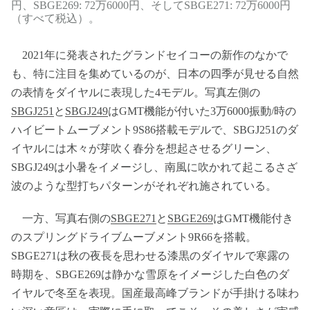
円、SBGE269: 72万6000円、そしてSBGE271: 72万6000円
（すべて税込）。
2021年に発表されたグランドセイコーの新作のなかで
も、特に注目を集めているのが、日本の四季が見せる自然
の表情をダイヤルに表現した4モデル。写真左側の
SBGJ251
と
SBGJ249
はGMT機能が付いた3万6000振動/時の
ハイビートムーブメント9S86搭載モデルで、SBGJ251のダ
イヤルには木々が芽吹く春分を想起させるグリーン、
SBGJ249は小暑をイメージし、南風に吹かれて起こるさざ
波のような型打ちパターンがそれぞれ施されている。
一方、写真右側の
SBGE271
と
SBGE269
はGMT機能付き
のスプリングドライブムーブメント9R66を搭載。
SBGE271は秋の夜長を思わせる漆黒のダイヤルで寒露の
時期を、SBGE269は静かな雪原をイメージした白色のダ
イヤルで冬至を表現。国産最高峰ブランドが手掛ける味わ