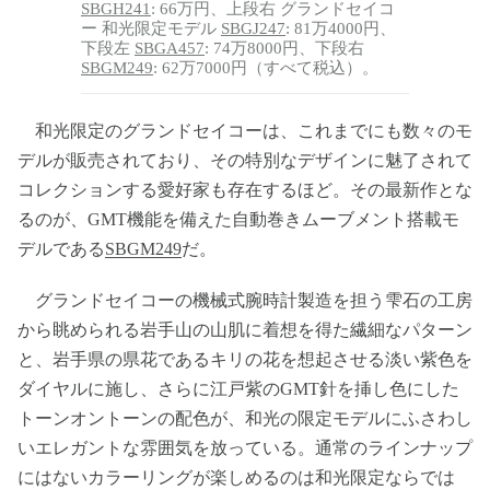
SBGH241
: 66万円、上段右 グランドセイコ
ー 和光限定モデル
SBGJ247
: 81万4000円、
下段左
SBGA457
: 74万8000円、下段右
SBGM249
: 62万7000円（すべて税込）。
和光限定のグランドセイコーは、これまでにも数々のモ
デルが販売されており、その特別なデザインに魅了されて
コレクションする愛好家も存在するほど。その最新作とな
るのが、GMT機能を備えた自動巻きムーブメント搭載モ
デルである
SBGM249
だ。
グランドセイコーの機械式腕時計製造を担う雫石の工房
から眺められる岩手山の山肌に着想を得た繊細なパターン
と、岩手県の県花であるキリの花を想起させる淡い紫色を
ダイヤルに施し、さらに江戸紫のGMT針を挿し色にした
トーンオントーンの配色が、和光の限定モデルにふさわし
いエレガントな雰囲気を放っている。通常のラインナップ
にはないカラーリングが楽しめるのは和光限定ならでは