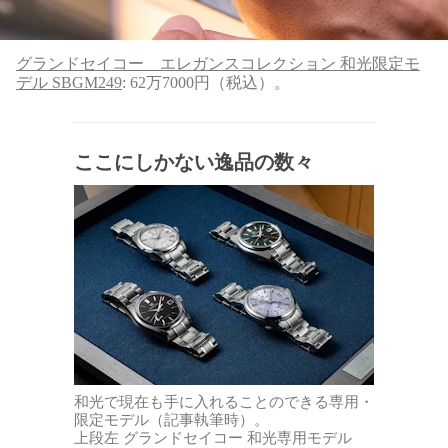
グランドセイコー エレガンスコレクション 和光限定モ
デル SBGM249
: 62万7000円（税込）。
ここにしかない逸品の数々
和光で現在も手に入れることのできる専用・
限定モデル（記事執筆時）。
上段左 グランドセイコー 和光専用モデル