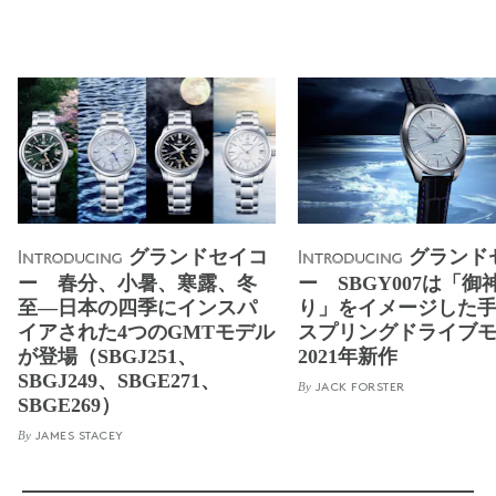
グランドセイコ
グランド
Introducing
Introducing
ー 春分、小暑、寒露、冬
ー SBGY007は「御
至―日本の四季にインスパ
り」をイメージした
イアされた4つのGMTモデル
スプリングドライブ
が登場（SBGJ251、
2021年新作
SBGJ249、SBGE271、
By
JACK FORSTER
SBGE269）
By
JAMES STACEY