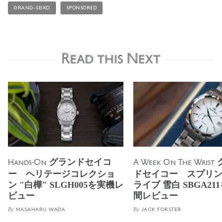
GRAND-SEIKO
SPONSORED
Read this Next
グランドセイコ
Hands-On
A Week On The Wrist
ー ヘリテージコレクショ
ドセイコー スプリ
ン "白樺" SLGH005を実機レ
ライブ 雪白 SBGA21
ビュー
間レビュー
By
By
MASAHARU WADA
JACK FORSTER