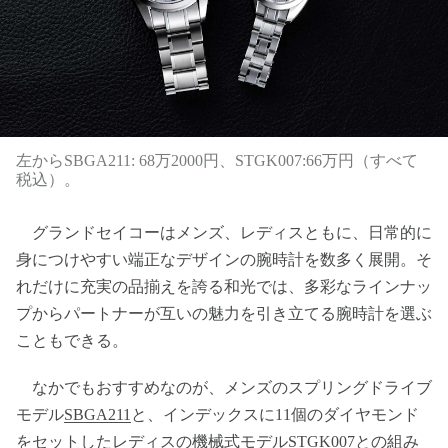
左からSBGA211: 68万2000円、STGK007:66万円（すべて
税込）。
グランドセイコーはメンズ、レディスともに、日常的に
身につけやすい端正なデザインの腕時計を数多く展開。そ
れだけに充実の品揃えを誇る和光では、多彩なラインナッ
プからパートナーが互いの魅力を引き立てる腕時計を選ぶ
こともできる。
なかでもおすすめなのが、メンズのスプリングドライブ
モデル
SBGA211
と、インデックスに11個のダイヤモンド
をセットしたレディスの機械式モデル
STGK007
との組み