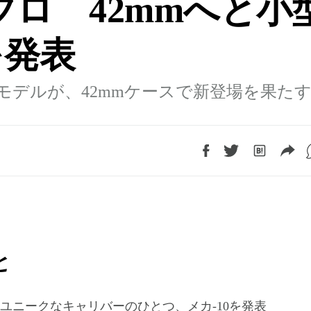
ブロ 42mmへと小
を発表
モデルが、42mmケースで新登場を果た
と