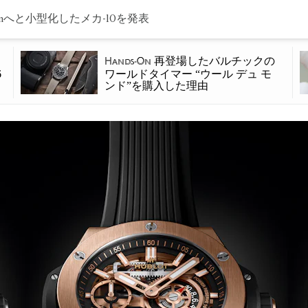
mへと小型化したメカ-10を発表
再登場したバルチックの
Hands-On
6
ワールドタイマー “ウール デュ モ
ンド”を購入した理由