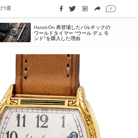
計9選
0
再登場したバルチックの
Hands-On
ワールドタイマー “ウール デュ モ
ンド”を購入した理由