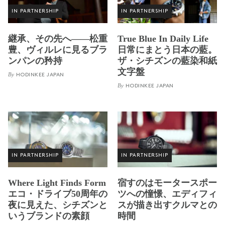
IN PARTNERSHIP
IN PARTNERSHIP
継承、その先へ——松重
True Blue In Daily Life
豊、ヴィルレに見るブラ
日常にまとう日本の藍。
ンパンの矜持
ザ・シチズンの藍染和紙
文字盤
By
HODINKEE JAPAN
By
HODINKEE JAPAN
IN PARTNERSHIP
IN PARTNERSHIP
Where Light Finds Form
宿すのはモータースポー
エコ・ドライブ50周年の
ツへの憧憬、エディフィ
夜に見えた、シチズンと
スが描き出すクルマとの
いうブランドの素顔
時間