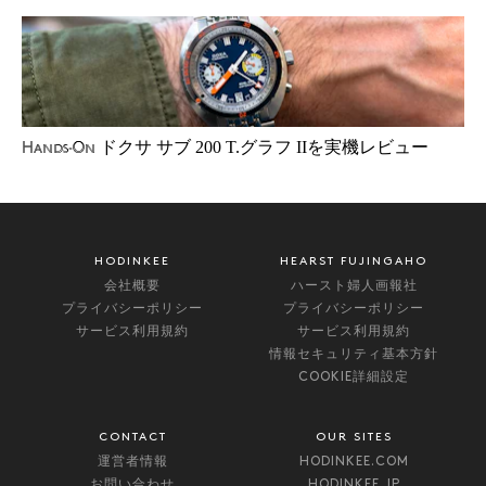
ドクサ サブ 200 T.グラフ IIを実機レビュー
Hands-On
HODINKEE
HEARST FUJINGAHO
会社概要
ハースト婦人画報社
プライバシーポリシー
プライバシーポリシー
サービス利用規約
サービス利用規約
情報セキュリティ基本方針
COOKIE詳細設定
CONTACT
OUR SITES
運営者情報
HODINKEE.COM
お問い合わせ
HODINKEE.JP