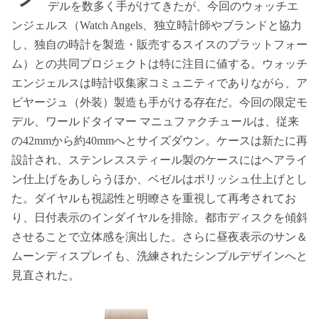
デルを数多く手がけてきたが、今回のウォッチエ
ンジェルス（Watch Angels、独立時計師やブランドと協力
し、独自の時計を製造・販売するスイスのプラットフォー
ム）との共同プロジェクトは特に注目に値する。ウォッチ
エンジェルスは時計収集家コミュニティでありながら、ア
ビヤージュ（外装）製造も手がける存在だ。今回の限定モ
デル、ワールドタイマー マニュファクチュールは、従来
の42mmから約40mmへとサイズダウン。ケースは新たに再
設計され、ステンレススティール製のケースにはヘアライ
ン仕上げをあしらうほか、ベゼルはポリッシュ仕上げとし
た。ダイヤルも視認性と明瞭さを重視して再考されてお
り、日付表示のインダイヤルを排除。都市ディスクを傾斜
させることで立体感を演出した。さらに昼夜表示のサン＆
ムーンディスプレイも、洗練されたシンプルデザインへと
見直された。