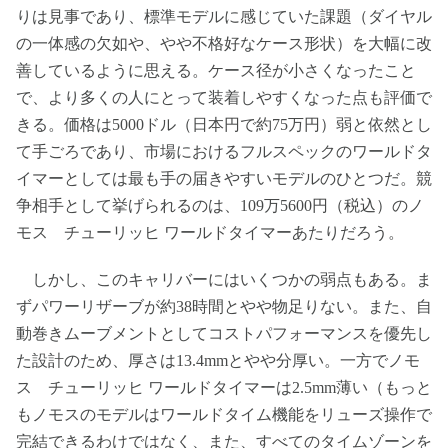
りは見事であり、標準モデルに感じていた課題（ダイヤル
の一体感の欠如や、やや不格好なケース形状）を大幅に改
善しているように思える。ケース径が小さくなったこと
で、より多くの人にとって装着しやすくなった点も評価で
きる。価格は5000ドル（日本円で約75万円）弱と依然とし
て手ごろであり、市場におけるフルスペックのワールドタ
イマーとしては最も手の届きやすいモデルのひとつだ。競
争相手として挙げられるのは、109万5600円（税込）のノ
モス チューリッヒ ワールドタイマーあたりだろう。
しかし、このキャリバーにはいくつかの弱点もある。ま
ずパワーリザーブが約38時間とやや物足りない。また、自
動巻きムーブメントとしてコストパフォーマンスを優先し
た設計のため、厚さは13.4mmとやや分厚い。一方でノモ
ス チューリッヒ ワールドタイマーは2.5mm薄い（もっと
もノモスのモデルはワールドタイム機能をリューズ操作で
完結できるわけではなく、また、すべてのタイムゾーンを