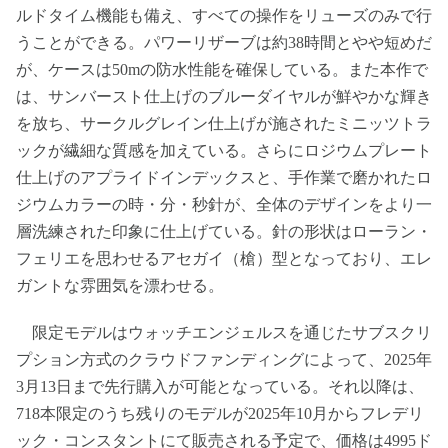
ルドタイム機能も備え、すべての操作をリューズのみで行
うことができる。パワーリザーブは約38時間とやや短めだ
が、ケースは50mの防水性能を確保している。また本作で
は、サンバースト仕上げのブルーダイヤルが鮮やかな輝き
を放ち、サークルグレイン仕上げが施されたミニッツトラ
ックが繊細な質感を加えている。さらにロジウムプレート
仕上げのアプライドインデックスと、手作業で磨かれたロ
ジウムカラーの時・分・秒針が、全体のデザインをより一
層洗練された印象に仕上げている。針の形状はローラン・
フェリエを思わせるアセガイ（槍）型となっており、エレ
ガントな雰囲気を漂わせる。
限定モデルはウォッチエンジェルスを通じたサブスクリ
プション方式のクラウドファンディングによって、2025年
3月13日まで先行購入が可能となっている。それ以降は、
718本限定のうち残りのモデルが2025年10月からフレデリ
ック・コンスタントにて販売される予定で、価格は4995ド