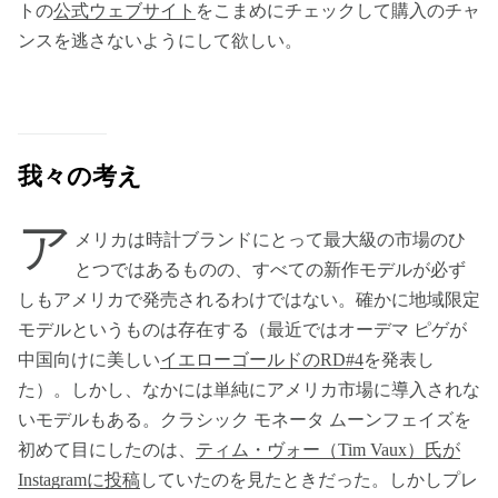
トの
公式ウェブサイト
をこまめにチェックして購入のチャ
ンスを逃さないようにして欲しい。
我々の考え
ア
メリカは時計ブランドにとって最大級の市場のひ
とつではあるものの、すべての新作モデルが必ず
しもアメリカで発売されるわけではない。確かに地域限定
モデルというものは存在する（最近ではオーデマ ピゲが
中国向けに美しい
イエローゴールドのRD#4
を発表し
た）。しかし、なかには単純にアメリカ市場に導入されな
いモデルもある。クラシック モネータ ムーンフェイズを
初めて目にしたのは、
ティム・ヴォー（Tim Vaux）氏が
Instagramに投稿
していたのを見たときだった。しかしプレ