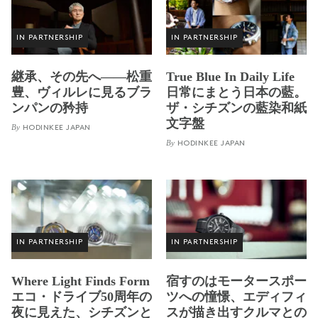
IN PARTNERSHIP
IN PARTNERSHIP
継承、その先へ——松重
True Blue In Daily Life
豊、ヴィルレに見るブラ
日常にまとう日本の藍。
ンパンの矜持
ザ・シチズンの藍染和紙
文字盤
By
HODINKEE JAPAN
By
HODINKEE JAPAN
IN PARTNERSHIP
IN PARTNERSHIP
Where Light Finds Form
宿すのはモータースポー
エコ・ドライブ50周年の
ツへの憧憬、エディフィ
夜に見えた、シチズンと
スが描き出すクルマとの