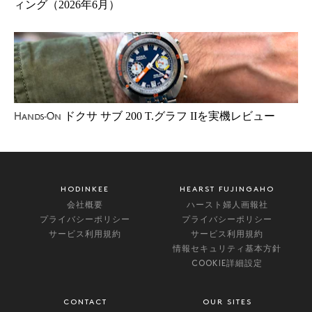
ィング（2026年6月）
ドクサ サブ 200 T.グラフ IIを実機レビュー
Hands-On
HODINKEE
HEARST FUJINGAHO
会社概要
ハースト婦人画報社
プライバシーポリシー
プライバシーポリシー
サービス利用規約
サービス利用規約
情報セキュリティ基本方針
COOKIE詳細設定
CONTACT
OUR SITES