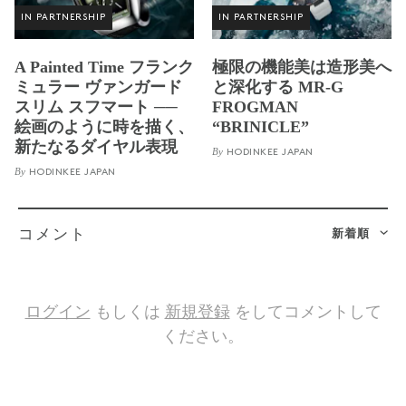
IN PARTNERSHIP
IN PARTNERSHIP
A Painted Time フランク
極限の機能美は造形美へ
ミュラー ヴァンガード
と深化する MR-G
スリム スフマート ──
FROGMAN
絵画のように時を描く、
“BRINICLE”
新たなるダイヤル表現
By
HODINKEE JAPAN
By
HODINKEE JAPAN
新着順
コメント
ログイン
もしくは
新規登録
をしてコメントして
ください。