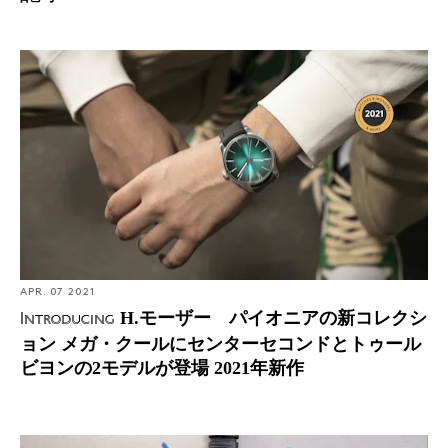
Introducing: H.モーザー パイオニアの新コレクション
メガ・クールにセンターセコンドとトゥールビヨンの2
モデルが登場 2021年新作
設立
1828
APR. 07 2021
H.モーザー パイオニアの新コレクシ
Introducing
本社
ョン メガ・クールにセンターセコンドとトゥール
スイス、シャフハウゼン
ビヨンの2モデルが登場 2021年新作
URL
www.h-moser.com/jp
Introducing: H.モーザー エンデバー・センターセコン