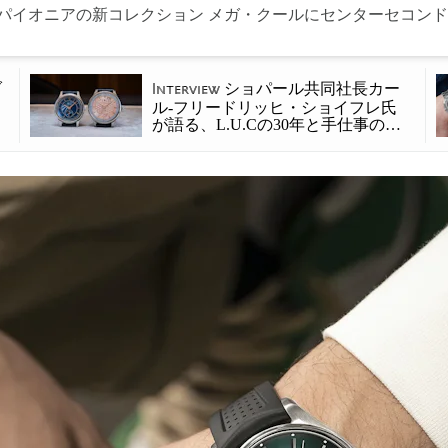
 パイオニアの新コレクション メガ・クールにセンターセコンド
ダ
ショパール共同社長カー
Interview
ル-フリードリッヒ・ショイフレ氏
が語る、L.U.Cの30年と手仕事の未
来