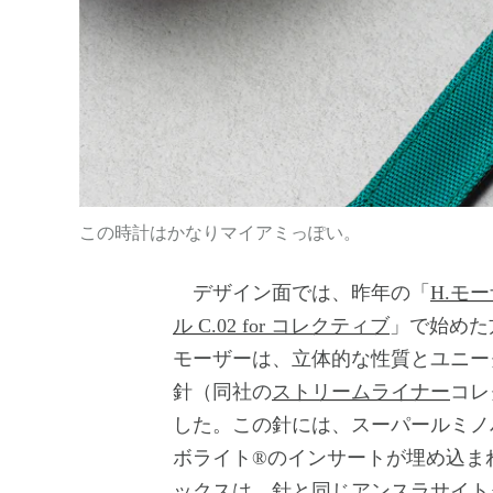
この時計はかなりマイアミっぽい。
デザイン面では、昨年の「
H.モ
ル C.02 for コレクティブ
」で始めた
モーザーは、立体的な性質とユニー
針（同社の
ストリームライナー
コレ
した。この針には、スーパールミノ
ボライト®のインサートが埋め込ま
ックスは、針と同じアンスラサイト