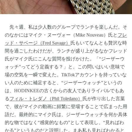
先々週、私は少人数のグループでランチを楽しんだ。そ
のなかにはマイク・ヌーヴォー（Mike Nouveau）氏と
フレ
ッド・サベージ（Fred Savage）
氏もいてなんとも贅沢な時
間を過ごしたわけだが、ランチが盛り上がるなかフレッド
氏がマイク氏にこんな質問を投げかけた。「“ジーザーウ
ォッチ”ってどう定義する？」と。この問いはいい意味で
場の空気を一瞬で変えた。TikTokアカウントを持っていな
い人のために補足すると、“ジーザーウォッチ”というの
は、HODINKEEの古くからの友人でありライバルでもあ
る
フィル・トレダノ（Phil Toledano）
氏が作り出した言葉
で、彼がマイクの動画に頻繁に登場することで広まった用
語だ。最終的にマイク氏は、ジーザーウォッチを何か具体
的な物ではなく“感覚的なもの”として表現し、“見ればわ
かる”というものだと説明した。まあ私も見ればわかると