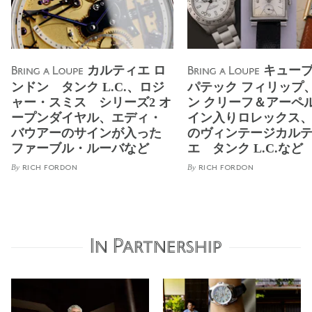
カルティエ ロ
キュー
Bring a Loupe
Bring a Loupe
ンドン タンク L.C.、ロジ
パテック フィリップ
ャー・スミス シリーズ2 オ
ン クリーフ＆アーペ
ープンダイヤル、エディ・
イン入りロレックス
バウアーのサインが入った
のヴィンテージカル
ファーブル・ルーバなど
エ タンク L.C.など
By
By
RICH FORDON
RICH FORDON
In Partnership