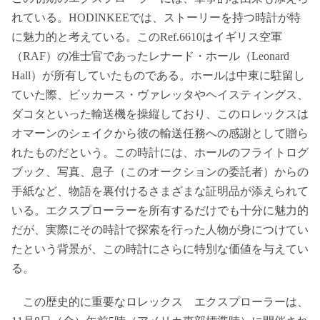
れている。HODINKEEでは、ストーリーを持つ時計が特
に魅力的と考えている。このRef.6610はイギリス空軍
（RAF）の准士官であったレナード・ホール（Leonard
Hall）が所有していたものである。ホールは中東に駐留し
ていた際、ビッカース・ヴァレッタやヘイスティングス、
ダコタといった輸送機を操縦しており、このロレックスは
オマーンのシェイクから彼の輸送任務への感謝として贈ら
れたものだという。この時計には、ホールのフライトログ
ブック、写真、息子（このオークションの委託者）からの
手紙など、物語を裏付けるさまざまな証明品が添えられて
いる。エクスプローラーを所有するだけでも十分に魅力的
だが、実際にその時計で探索を行った人物が身につけてい
たという背景が、この時計にさらに特別な価値を与えてい
る。
この歴史的に重要なロレックス エクスプローラーは、