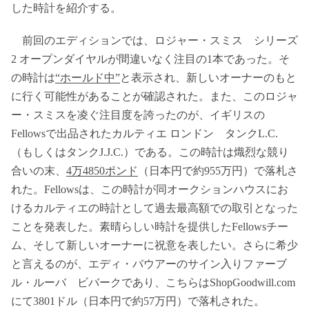
した時計を紹介する。
前回のエディションでは、ロジャー・スミス シリーズ
2 オープンダイヤルが間違いなく注目の1本であった。そ
の時計は
“ホールド中”
と表示され、新しいオーナーのもと
に行く可能性があることが確認された。また、このロジャ
ー・スミスを凌ぐ注目度を誇ったのが、イギリスの
Fellowsで出品されたカルティエ ロンドン タンクL.C.
（もしくはタンクJ.J.C.）である。この時計は熾烈な競り
合いの末、
4万4850ポンド
（日本円で約955万円）で落札さ
れた。Fellowsは、この時計が同オークションハウスにお
けるカルティエの時計として過去最高額での取引となった
ことを発表した。素晴らしい時計を提供したFellowsチー
ム、そして新しいオーナーに祝意を表したい。さらに希少
と言えるのが、エディ・バウアーのサイン入りファーブ
ル・ルーバ ビバークであり、こちらはShopGoodwill.com
にて3801ドル（日本円で約57万円）で落札された。