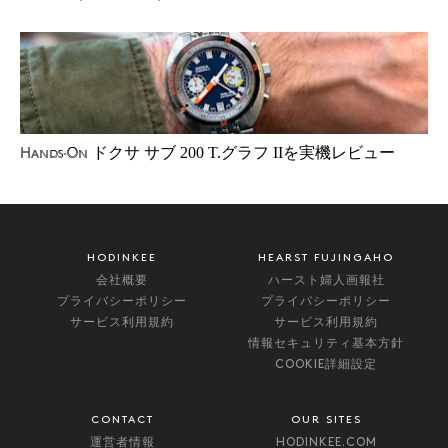
ドクサ サブ 200 T.グラフ IIを実機レビュー
Hands-On
HODINKEE
HEARST FUJINGAHO
会社概要
ハースト婦人画報社
プライバシーポリシー
プライバシーポリシー
サービス利用規約
サービス利用規約
情報セキュリティ基本方針
COOKIE詳細設定
CONTACT
OUR SITES
運営者情報
HODINKEE.COM