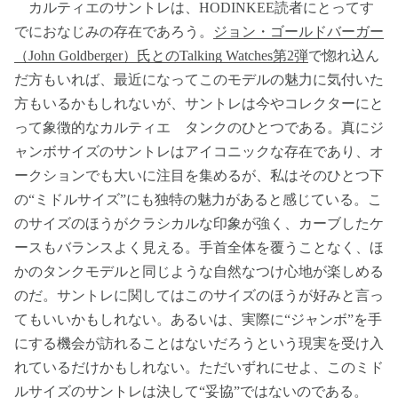
カルティエのサントレは、HODINKEE読者にとってす
でにおなじみの存在であろう。
ジョン・ゴールドバーガー
（John Goldberger）氏とのTalking Watches第2弾
で惚れ込ん
だ方もいれば、最近になってこのモデルの魅力に気付いた
方もいるかもしれないが、サントレは今やコレクターにと
って象徴的なカルティエ タンクのひとつである。真にジ
ャンボサイズのサントレはアイコニックな存在であり、オ
ークションでも大いに注目を集めるが、私はそのひとつ下
の“ミドルサイズ”にも独特の魅力があると感じている。こ
のサイズのほうがクラシカルな印象が強く、カーブしたケ
ースもバランスよく見える。手首全体を覆うことなく、ほ
かのタンクモデルと同じような自然なつけ心地が楽しめる
のだ。サントレに関してはこのサイズのほうが好みと言っ
てもいいかもしれない。あるいは、実際に“ジャンボ”を手
にする機会が訪れることはないだろうという現実を受け入
れているだけかもしれない。ただいずれにせよ、このミド
ルサイズのサントレは決して“妥協”ではないのである。