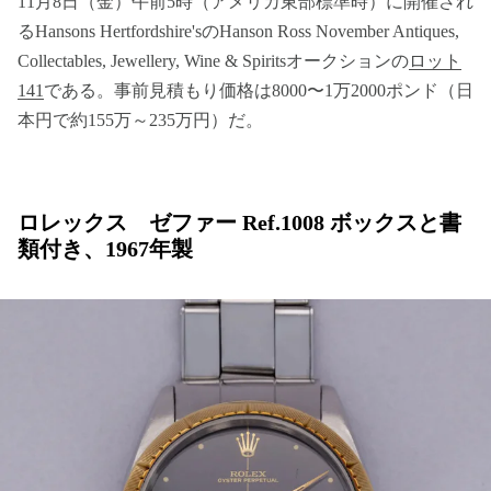
11月8日（金）午前5時（アメリカ東部標準時）に開催され
るHansons Hertfordshire'sのHanson Ross November Antiques,
Collectables, Jewellery, Wine & Spiritsオークションの
ロット
141
である。事前見積もり価格は8000〜1万2000ポンド（日
本円で約155万～235万円）だ。
ロレックス ゼファー Ref.1008 ボックスと書
類付き、1967年製