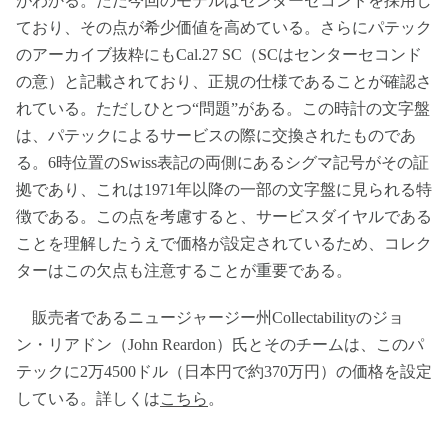
がわかる。ただ今回のモデルはセンターセコンドを採用し
ており、その点が希少価値を高めている。さらにパテック
のアーカイブ抜粋にもCal.27 SC（SCはセンターセコンド
の意）と記載されており、正規の仕様であることが確認さ
れている。ただしひとつ“問題”がある。この時計の文字盤
は、パテックによるサービスの際に交換されたものであ
る。6時位置のSwiss表記の両側にあるシグマ記号がその証
拠であり、これは1971年以降の一部の文字盤に見られる特
徴である。この点を考慮すると、サービスダイヤルである
ことを理解したうえで価格が設定されているため、コレク
ターはこの欠点も注意することが重要である。
販売者であるニュージャージー州Collectabilityのジョ
ン・リアドン（John Reardon）氏とそのチームは、このパ
テックに2万4500ドル（日本円で約370万円）の価格を設定
している。詳しくは
こちら
。