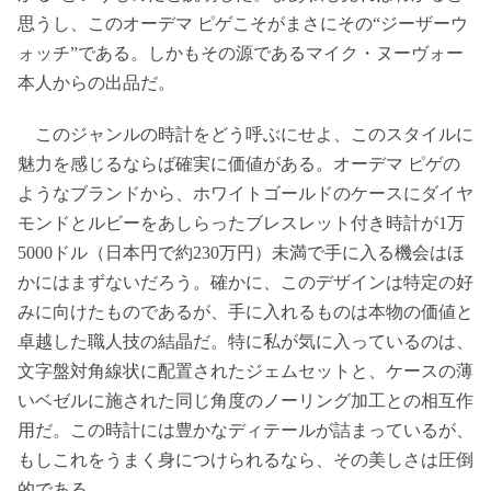
思うし、このオーデマ ピゲこそがまさにその“ジーザーウ
ォッチ”である。しかもその源であるマイク・ヌーヴォー
本人からの出品だ。
このジャンルの時計をどう呼ぶにせよ、このスタイルに
魅力を感じるならば確実に価値がある。オーデマ ピゲの
ようなブランドから、ホワイトゴールドのケースにダイヤ
モンドとルビーをあしらったブレスレット付き時計が1万
5000ドル（日本円で約230万円）未満で手に入る機会はほ
かにはまずないだろう。確かに、このデザインは特定の好
みに向けたものであるが、手に入れるものは本物の価値と
卓越した職人技の結晶だ。特に私が気に入っているのは、
文字盤対角線状に配置されたジェムセットと、ケースの薄
いベゼルに施された同じ角度のノーリング加工との相互作
用だ。この時計には豊かなディテールが詰まっているが、
もしこれをうまく身につけられるなら、その美しさは圧倒
的である。