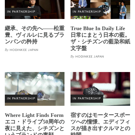
IN PARTNERSHIP
IN PARTNERSHIP
継承、その先へ——松重
True Blue In Daily Life
豊、ヴィルレに見るブラ
日常にまとう日本の藍。
ンパンの矜持
ザ・シチズンの藍染和紙
文字盤
By
HODINKEE JAPAN
By
HODINKEE JAPAN
IN PARTNERSHIP
IN PARTNERSHIP
Where Light Finds Form
宿すのはモータースポー
エコ・ドライブ50周年の
ツへの憧憬、エディフィ
夜に見えた、シチズンと
スが描き出すクルマとの
いうブランドの素顔
時間