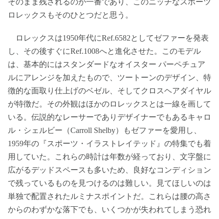
そのまま残されるのが一番であり、このニッチなスポーツ
ロレックスもそのひとつだと思う。
ロレックスは1950年代にRef.6582としてゼファーを発表
し、その後すぐにRef.1008へと進化させた。このモデル
は、基本的にはスタンダードなオイスター パーペチュア
ルにアレンジを加えたもので、ツートーンのデザイン、特
徴的な面取り仕上げのベゼル、そしてクロスヘアダイヤル
が特徴だ。その外観はほかのロレックスとは一線を画して
いる。伝説的なレーサーでありデザイナーでもあるキャロ
ル・シェルビー（Carroll Shelby）もゼファーを愛用し、
1959年の『スポーツ・イラストレイテッド』の特集でも着
用していた。これらの時計は年数が経っており、文字盤に
広がるデッドスペースも多いため、良好なコンディション
で残っているものを見つけるのは難しい。見てほしいのは
単独で配置されたルミナスポイントだ。これらは腰の高さ
からのわずかな落下でも、いくつかが失われてしまう恐れ