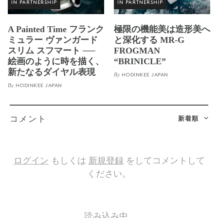
IN PARTNERSHIP
IN PARTNERSHIP
A Painted Time フランク
極限の機能美は造形美へ
ミュラー ヴァンガード
と深化する MR-G
スリム スフマート ──
FROGMAN
絵画のように時を描く、
“BRINICLE”
新たなるダイヤル表現
By
HODINKEE JAPAN
By
HODINKEE JAPAN
新着順
コメント
ログイン
もしくは
新規登録
をしてコメントして
ください。
読み込み中…