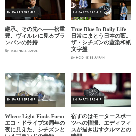
IN PARTNERSHIP
IN PARTNERSHIP
継承、その先へ——松重
True Blue In Daily Life
豊、ヴィルレに見るブラ
日常にまとう日本の藍。
ンパンの矜持
ザ・シチズンの藍染和紙
文字盤
By
HODINKEE JAPAN
By
HODINKEE JAPAN
IN PARTNERSHIP
IN PARTNERSHIP
Where Light Finds Form
宿すのはモータースポー
エコ・ドライブ50周年の
ツへの憧憬、エディフィ
夜に見えた、シチズンと
スが描き出すクルマとの