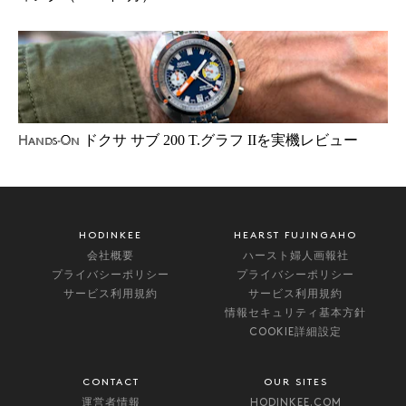
ドクサ サブ 200 T.グラフ IIを実機レビュー
Hands-On
HODINKEE
HEARST FUJINGAHO
会社概要
ハースト婦人画報社
プライバシーポリシー
プライバシーポリシー
サービス利用規約
サービス利用規約
情報セキュリティ基本方針
COOKIE詳細設定
CONTACT
OUR SITES
運営者情報
HODINKEE.COM