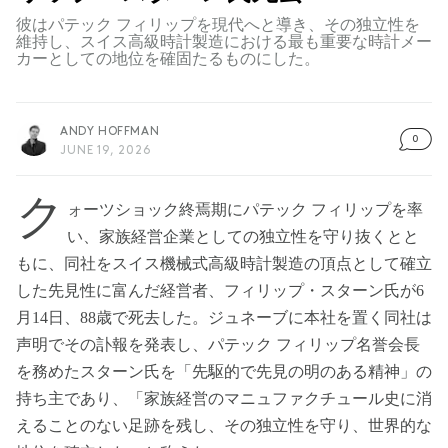
彼はパテック フィリップを現代へと導き、その独立性を
維持し、スイス高級時計製造における最も重要な時計メー
カーとしての地位を確固たるものにした。
ANDY HOFFMAN
0
JUNE 19, 2026
ク
ォーツショック終焉期にパテック フィリップを率
い、家族経営企業としての独立性を守り抜くとと
もに、同社をスイス機械式高級時計製造の頂点として確立
した先見性に富んだ経営者、フィリップ・スターン氏が6
月14日、88歳で死去した。ジュネーブに本社を置く同社は
声明でその訃報を発表し、パテック フィリップ名誉会長
を務めたスターン氏を「先駆的で先見の明のある精神」の
持ち主であり、「家族経営のマニュファクチュール史に消
えることのない足跡を残し、その独立性を守り、世界的な