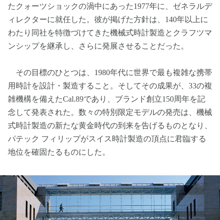
たクォーツショックの渦中にあった1977年に、ゼネラルデ
ィレクターに就任した。彼が掲げた方針は、140年以上に
わたり同社を特徴づけてきた機械式時計製造とクラフツマ
ンシップを継承し、さらに発展させることだった。
その目標のひとつは、1980年代に世界で最も複雑な携帯
用時計を設計・製造すること。そしてその成果が、33の複
雑機構を備えたCal.89であり、ブランド創立150周年を記
念して発表された。数々の特別限定モデルの発売は、機械
式時計製造の新たな黄金時代の到来を告げるものとなり、
パテック フィリップがスイス時計製造の頂点に君臨する
地位を確固たるものにした。