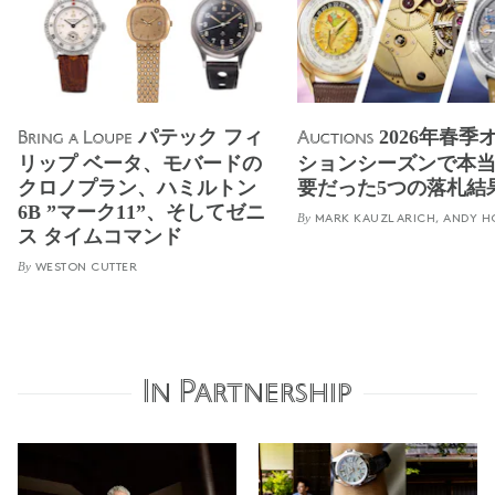
パテック フィ
2026年春季
Bring a Loupe
Auctions
リップ ベータ、モバードの
ションシーズンで本
クロノプラン、ハミルトン
要だった5つの落札結
6B ”マーク11”、そしてゼニ
By
MARK KAUZLARICH, ANDY H
ス タイムコマンド
By
WESTON CUTTER
In Partnership