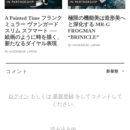
IN PARTNERSHIP
IN PARTNERSHIP
A Painted Time フランク
極限の機能美は造形美へ
ミュラー ヴァンガード
と深化する MR-G
スリム スフマート ──
FROGMAN
絵画のように時を描く、
“BRINICLE”
新たなるダイヤル表現
By
HODINKEE JAPAN
By
HODINKEE JAPAN
新着順
コメント
ログイン
もしくは
新規登録
をしてコメントして
ください。
読み込み中…