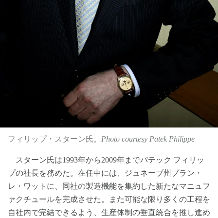
フィリップ・スターン氏。
Photo courtesy Patek Philippe
スターン氏は1993年から2009年までパテック フィリッ
プの社長を務めた。在任中には、ジュネーブ州プラン・
レ・ワットに、同社の製造機能を集約した新たなマニュフ
ァクチュールを完成させた。また可能な限り多くの工程を
自社内で完結できるよう、生産体制の垂直統合を推し進め