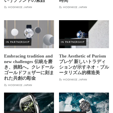
いうブランドの素顔
時間
By
By
HODINKEE JAPAN
HODINKEE JAPAN
IN PARTNERSHIP
IN PARTNERSHIP
Embracing tradition and
The Aesthetic of Purism
new challenges 伝統を磨
ブレゲ 新しいトラディ
き、挑戦へ。クレドール
ションが示すネオ・ブル
ゴールドフェザーに刻ま
ータリズム的構造美
れた共創の彫金
By
HODINKEE JAPAN
By
HODINKEE JAPAN