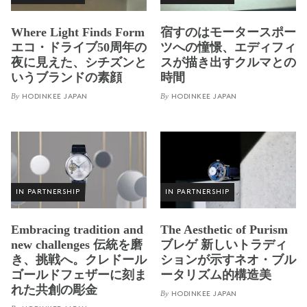
Where Light Finds Form
宿すのはモータースポー
エコ・ドライブ50周年の
ツへの憧憬、エディフィ
夜に見えた、シチズンと
スが描き出すクルマとの
いうブランドの素顔
時間
By
By
HODINKEE JAPAN
HODINKEE JAPAN
IN PARTNERSHIP
IN PARTNERSHIP
Embracing tradition and
The Aesthetic of Purism
new challenges 伝統を磨
ブレゲ 新しいトラディ
き、挑戦へ。クレドール
ションが示すネオ・ブル
ゴールドフェザーに刻ま
ータリズム的構造美
れた共創の彫金
By
HODINKEE JAPAN