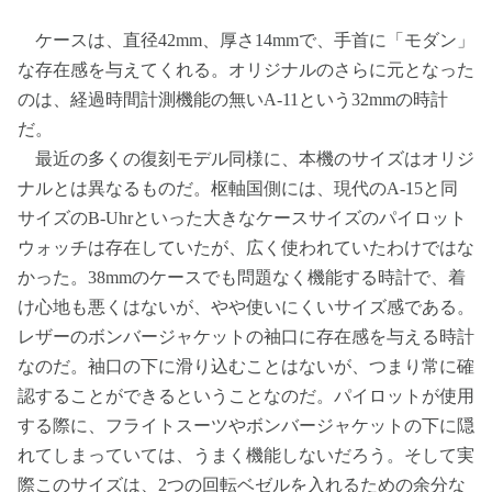
ケースは、直径42mm、厚さ14mmで、手首に「モダン」
な存在感を与えてくれる。オリジナルのさらに元となった
のは、経過時間計測機能の無いA-11という32mmの時計
だ。
最近の多くの復刻モデル同様に、本機のサイズはオリジ
ナルとは異なるものだ。枢軸国側には、現代のA-15と同
サイズのB-Uhrといった大きなケースサイズのパイロット
ウォッチは存在していたが、広く使われていたわけではな
かった。38mmのケースでも問題なく機能する時計で、着
け心地も悪くはないが、やや使いにくいサイズ感である。
レザーのボンバージャケットの袖口に存在感を与える時計
なのだ。袖口の下に滑り込むことはないが、つまり常に確
認することができるということなのだ。パイロットが使用
する際に、フライトスーツやボンバージャケットの下に隠
れてしまっていては、うまく機能しないだろう。そして実
際このサイズは、2つの回転ベゼルを入れるための余分な