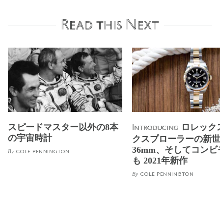
Read this Next
スピードマスター以外の8本
ロレック
Introducing
の宇宙時計
クスプローラーの新
36mm、そしてコン
By
COLE PENNINGTON
も 2021年新作
By
COLE PENNINGTON