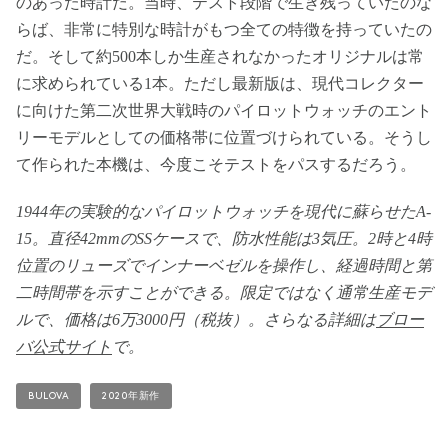
のあった時計だ。当時、テスト段階で生き残っていたのな
らば、非常に特別な時計がもつ全ての特徴を持っていたの
だ。そして約500本しか生産されなかったオリジナルは常
に求められている1本。ただし最新版は、現代コレクター
に向けた第二次世界大戦時のパイロットウォッチのエント
リーモデルとしての価格帯に位置づけられている。そうし
て作られた本機は、今度こそテストをパスするだろう。
1944年の実験的なパイロットウォッチを現代に蘇らせたA-
15。直径42mmのSSケースで、防水性能は3気圧。2時と4時
位置のリューズでインナーベゼルを操作し、経過時間と第
二時間帯を示すことができる。限定ではなく通常生産モデ
ルで、価格は6万3000円（税抜）。さらなる詳細は
ブロー
バ公式サイト
で。
BULOVA
2020年新作