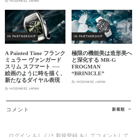
By
HODINKEE JAPAN
IN PARTNERSHIP
IN PARTNERSHIP
A Painted Time フランク
極限の機能美は造形美へ
ミュラー ヴァンガード
と深化する MR-G
スリム スフマート ──
FROGMAN
絵画のように時を描く、
“BRINICLE”
新たなるダイヤル表現
By
HODINKEE JAPAN
By
HODINKEE JAPAN
新着順
コメント
ログイン
もしくは
新規登録
をしてコメントして