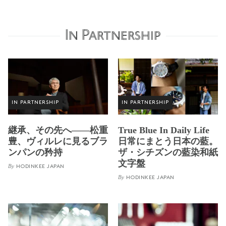
In Partnership
IN PARTNERSHIP
IN PARTNERSHIP
継承、その先へ——松重
True Blue In Daily Life
豊、ヴィルレに見るブラ
日常にまとう日本の藍。
ンパンの矜持
ザ・シチズンの藍染和紙
文字盤
By
HODINKEE JAPAN
By
HODINKEE JAPAN