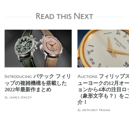
Read this Next
パテック フィリ
フィリップ
Introducing
Auctions
ップの複雑機構を搭載した
ューヨークの12月オ
2022年最新作まとめ
ョンから4本の注目ロ
（象形文字も？）を
By
JAMES STACEY
介！
By
ANTHONY TRAINA