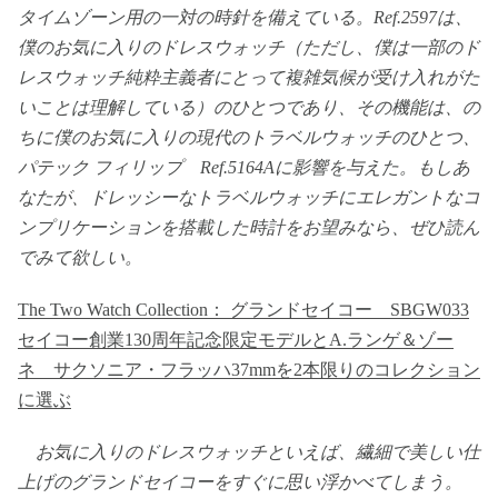
タイムゾーン用の一対の時針を備えている。Ref.2597は、
僕のお気に入りのドレスウォッチ（ただし、僕は一部のド
レスウォッチ純粋主義者にとって複雑気候が受け入れがた
いことは理解している）のひとつであり、その機能は、の
ちに僕のお気に入りの現代のトラベルウォッチのひとつ、
パテック フィリップ Ref.5164Aに影響を与えた。もしあ
なたが、ドレッシーなトラベルウォッチにエレガントなコ
ンプリケーションを搭載した時計をお望みなら、ぜひ読ん
でみて欲しい。
The Two Watch Collection： グランドセイコー SBGW033
セイコー創業130周年記念限定モデルとA.ランゲ＆ゾー
ネ サクソニア・フラッハ37mmを2本限りのコレクション
に選ぶ
お気に入りのドレスウォッチといえば、繊細で美しい仕
上げのグランドセイコーをすぐに思い浮かべてしまう。