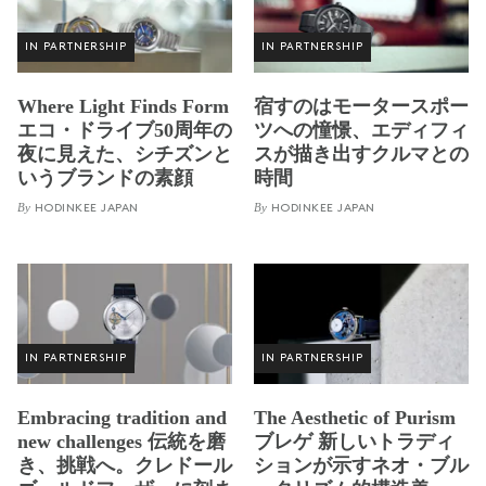
IN PARTNERSHIP
IN PARTNERSHIP
Where Light Finds Form
宿すのはモータースポー
エコ・ドライブ50周年の
ツへの憧憬、エディフィ
夜に見えた、シチズンと
スが描き出すクルマとの
いうブランドの素顔
時間
By
By
HODINKEE JAPAN
HODINKEE JAPAN
IN PARTNERSHIP
IN PARTNERSHIP
Embracing tradition and
The Aesthetic of Purism
new challenges 伝統を磨
ブレゲ 新しいトラディ
き、挑戦へ。クレドール
ションが示すネオ・ブル