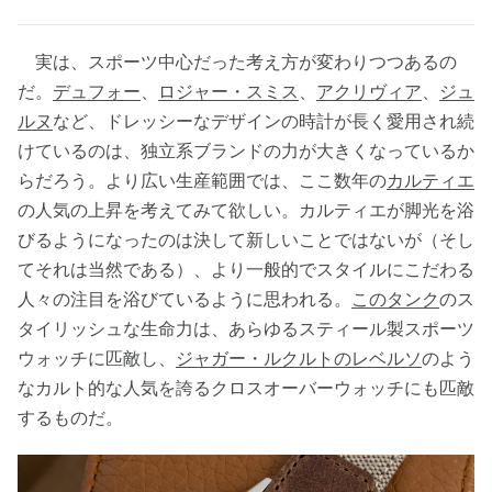
実は、スポーツ中心だった考え方が変わりつつあるの
だ。
デュフォー
、
ロジャー・スミス
、
アクリヴィア
、
ジュ
ルヌ
など、ドレッシーなデザインの時計が長く愛用され続
けているのは、独立系ブランドの力が大きくなっているか
らだろう。より広い生産範囲では、ここ数年の
カルティエ
の人気の上昇を考えてみて欲しい。カルティエが脚光を浴
びるようになったのは決して新しいことではないが（そし
てそれは当然である）、より一般的でスタイルにこだわる
人々の注目を浴びているように思われる。
このタンク
のス
タイリッシュな生命力は、あらゆるスティール製スポーツ
ウォッチに匹敵し、
ジャガー・ルクルトのレベルソ
のよう
なカルト的な人気を誇るクロスオーバーウォッチにも匹敵
するものだ。