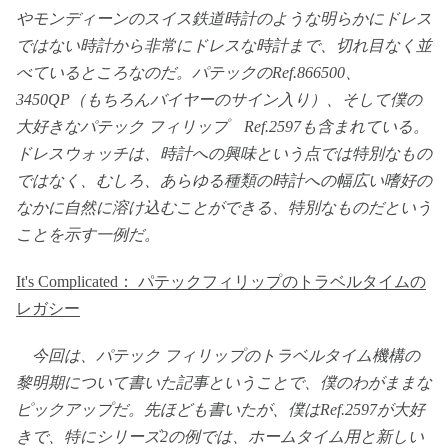
やモンディーンのスイス鉄道時計のような明らかにドレス
ではない時計から非常にドレスな時計まで、切れ目なく並
べているところなのだ。パテックのRef.866500、
3450QP（もちろんバイヤーのサイン入り）、そして僕の
大好きなパテック フィリップ Ref.2597も含まれている。
ドレスウォッチは、時計への興味という点では特別なもの
ではなく、むしろ、あらゆる種類の時計への幅広い嗜好の
なかに自然に溶け込むことができる、特別なものだという
ことを示す一例だ。
It's Complicated： パテックフィリップのトラベルタイムの
レガシー
今回は、パテック フィリップのトラベルタイム機構の
黎明期について書いた記事ということで、僕のわがままな
ピックアップだ。先ほども書いたが、僕はRef.2597が大好
きで、特にシリーズ2の例では、ホームタイム用と新しい