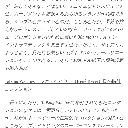
が、決してそんなことはない。ミニマムなドレスウォッチ
は、ムーブメントを搭載するあらゆるブランドが挑戦でき
る、シンプルなデザインなのだ。もしあなたが、予算を抑
えながらドレスアップしたいのなら、ジャックがこのバリ
ュープロポジションのために書いた38mmのハミルトン
イントラマティックを見逃す手はないだろう。サイズもち
ょうどよく、見た目も美しい（ダイヤルのカラーバリエー
ションもいくつかある）、そして1000ドル以下の価格設定
も魅力的だ。
Talking Watches： レネ・ベイヤー（René Beyer）氏の時計
コレクション
長年にわたり、Talking Watchesで紹介されてきたコレク
ションのなかには、素晴らしいドレスウォッチもあった
が、私がルネ・ベイヤーの狂気的なコレクションの好きな
ところは、ブライトリングのスーパーコンステレーション