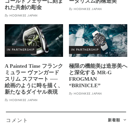
ゴールドフェザーに刻ま
ータリズム的構造美
れた共創の彫金
By
HODINKEE JAPAN
By
HODINKEE JAPAN
IN PARTNERSHIP
IN PARTNERSHIP
A Painted Time フランク
極限の機能美は造形美へ
ミュラー ヴァンガード
と深化する MR-G
スリム スフマート ──
FROGMAN
絵画のように時を描く、
“BRINICLE”
新たなるダイヤル表現
By
HODINKEE JAPAN
By
HODINKEE JAPAN
新着順
コメント