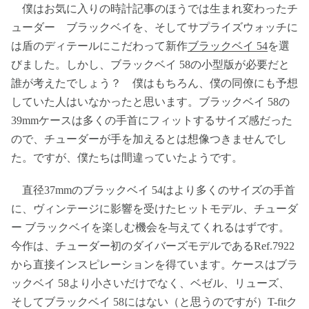
僕はお気に入りの時計記事のほうでは生まれ変わったチ
ューダー ブラックベイを、そしてサプライズウォッチに
は盾のディテールにこだわって新作
ブラックベイ 54
を選
びました。しかし、ブラックベイ 58の小型版が必要だと
誰が考えたでしょう？ 僕はもちろん、僕の同僚にも予想
していた人はいなかったと思います。ブラックベイ 58の
39mmケースは多くの手首にフィットするサイズ感だった
ので、チューダーが手を加えるとは想像つきませんでし
た。ですが、僕たちは間違っていたようです。
直径37mmのブラックベイ 54はより多くのサイズの手首
に、ヴィンテージに影響を受けたヒットモデル、チューダ
ー ブラックベイを楽しむ機会を与えてくれるはずです。
今作は、チューダー初のダイバーズモデルであるRef.7922
から直接インスピレーションを得ています。ケースはブラ
ックベイ 58より小さいだけでなく、ベゼル、リューズ、
そしてブラックベイ 58にはない（と思うのですが）T-fitク