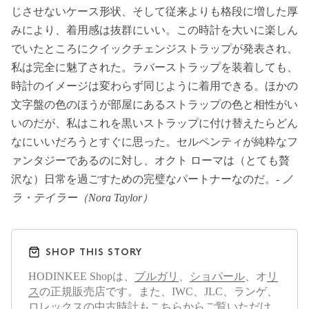
じさせないケース形状、そして従来よりも格段に増した厚
みにより、着用感は抜群にいい。この時計を大いに楽しん
でいたところにクイックチェンジストラップが発表され、
私は完全に魅了された。ラバーストラップを装着しても、
時計のイメージは変わらず同じように着用できる。ほかの
文字盤の色のほうが部屋にあるストラップの色と相性がい
いのだが、私はこれを黒いストラップに付け替えたらどん
なにいいだろうとすぐに思った。セルペンティが純粋なフ
ァンタジーであるのに対し、オクト ローマは（とても贅
沢な）日常を過ごすための完璧なパートナーなのだ。-
ノ
ラ・テイラー（Nora Taylor）
SHOP THIS STORY
HODINKEE Shopは、
ブルガリ
、
ショパール
、オ
リ
ス
の正規販売店です。また、IWC、JLC、ランゲ、
ロレックスの中古時計も
こちら
からご覧いただけ