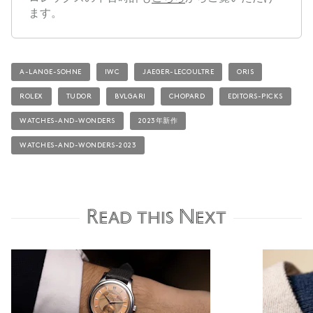
ます。
A-LANGE-SOHNE
IWC
JAEGER-LECOULTRE
ORIS
ROLEX
TUDOR
BVLGARI
CHOPARD
EDITORS-PICKS
WATCHES-AND-WONDERS
2023年新作
WATCHES-AND-WONDERS-2023
Read this Next