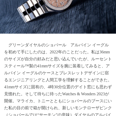
グリーンダイヤルのショパール アルパイン イーグル
を初めて手にしたのは、2022年のことだった。私は36mm
のサイズが自分の好みだと思い込んでいたが、ルーセント
スティール™製の41mmサイズを腕に装着してみると、ア
ルパイン イーグルのケースとブレスレットデザインに宿
るエンジニアリングと人間工学を理解することができた。
41mmサイズに固有の、4時30分位置のデイト窓にも思わず
見惚れた。そして待ちに待ったWatches & Wonders 2023が
開催。マライカ、トニーとともにショパールのブースにい
た私の目の前で箱が開けられ、新しいモンテローザピンク
（ショパールでは“サーモン”の意味）ダイヤルのアルパイ