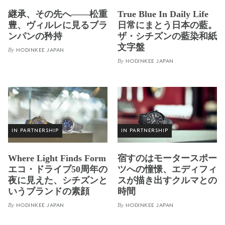
継承、その先へ——松重
True Blue In Daily Life
豊、ヴィルレに見るブラ
日常にまとう日本の藍。
ンパンの矜持
ザ・シチズンの藍染和紙
文字盤
By
HODINKEE JAPAN
By
HODINKEE JAPAN
IN PARTNERSHIP
IN PARTNERSHIP
Where Light Finds Form
宿すのはモータースポー
エコ・ドライブ50周年の
ツへの憧憬、エディフィ
夜に見えた、シチズンと
スが描き出すクルマとの
いうブランドの素顔
時間
By
By
HODINKEE JAPAN
HODINKEE JAPAN