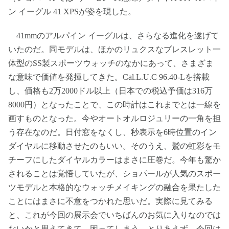
ン イーグル 41 XPSが姿を現した。
41mmのアルパイン イーグルは、さらなる進化を遂げて
いたのだ。同モデルは、ほかのリュクスなブレスレット一
体型のSS製スポーツウォッチのなかにあって、さまざま
な意味で価値を発揮してきた。Cal.L.U.C 96.40-Lを搭載
し、価格も2万2000ドル以上（日本での税込予価は316万
8000円）となったことで、この時計はこれまでとは一線を
画すものとなった。今やオートオルロジュリーの一角を担
う存在なのだ。日付窓をなくし、秒表示を6時位置のイン
ダイヤルに移動させたのもいい。そのうえ、鷲の虹彩をモ
チーフにしたダイヤルカラーはまさに圧巻だ。今年も驚か
されることは覚悟していたが、ショパールが人気のスポー
ツモデルと本格的なウォッチメイキングの融合を果たした
ことにはまさに不意をつかれた思いだ。実際に見てみる
と、これが今回の展示会でいちばんのお気に入りなのでは
ないかと思えてきて、困ってしまう。とりあえず、今回は