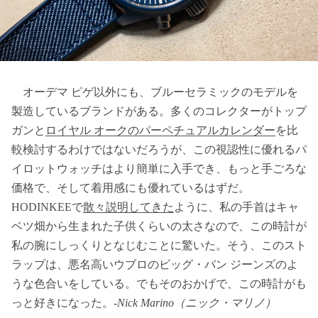
オーデマ ピゲ以外にも、ブルーセラミックのモデルを
製造しているブランドがある。多くのコレクターがトップ
ガンと
ロイヤル オークのパーペチュアルカレンダー
を比
較検討するわけではないだろうが、この視認性に優れるパ
イロットウォッチはより簡単に入手でき、もっと手ごろな
価格で、そして着用感にも優れているはずだ。
HODINKEEで
散々説明してきた
ように、私の手首はキャ
ベツ畑から生まれた子供くらいの太さなので、この時計が
私の腕にしっくりとなじむことに驚いた。そう、このスト
ラップは、悪名高いウブロのビッグ・バン ジーンズのよ
うな色合いをしている。でもそのおかげで、この時計がも
っと好きになった。-
Nick Marino（ニック・マリノ）