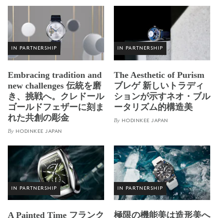
IN PARTNERSHIP
IN PARTNERSHIP
Embracing tradition and
The Aesthetic of Purism
new challenges 伝統を磨
ブレゲ 新しいトラディ
き、挑戦へ。クレドール
ションが示すネオ・ブル
ゴールドフェザーに刻ま
ータリズム的構造美
れた共創の彫金
By
HODINKEE JAPAN
By
HODINKEE JAPAN
IN PARTNERSHIP
IN PARTNERSHIP
A Painted Time フランク
極限の機能美は造形美へ