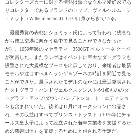
コレクターズカーに対する情熱は熱心なクルマ愛好家であ
りコレクターであるブランドのトップ、ヴィルヘルム・シ
ュミット（Wilhelm Schmid）CEO自身からきている。
最優秀賞の表彰はシュミット氏によって行われ（残念な
がら僕は空港に向かう途中で見ることができなかった
が）、1959年製のマセラティ 3500GT ベルトーネ クーペ
が受賞した。またランゲはイベントに巨大なダトグラフも
設置された大規模なブースを出展しており、来場者は最新
モデルや注目すべきA.ランゲ＆ゾーネの時計を間近で見る
ことができた。展示されたモデルのなかには最近発表され
たダトグラフ・ハンドヴェルクスクンストや1点もののダ
トグラフ・アップ/ダウン ハンプトンコート・エディショ
ンも含まれていた。後者は11月にオークションに出品さ
れ、その収益はすべて
プリンス・トラスト
（1976年にチャ
ールズ皇太子によって設立された若年失業者を支援するた
めの慈善団体）を支援するために寄付される予定だ。