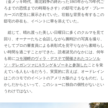
（金メッキ時代、南北戦争の終わった1865年から70年代ご
ろまでの恐慌までの時期をさす）の邸宅であるザ・ブレー
カーズの芝生に展示されていた。壮観な背景を有するこの
邸宅の存在も、イベントに華を添えていた。
総じて、晴れ渡った美しい日曜日に多くのクルマを見て
回り、オーナーたちと会話しながら腕時計の写真を撮り、
そしてプロの審査員による表彰式を見守りながら素晴らし
い時間を過ごすことができた。読者諸兄のなかには、何年
も前に
コモ湖畔のヴィラ・デステで開催されたコンソル
ソ・デレガンツァにAランゲ＆ゾーネと参加した
ことを覚
えている人もいるだろう。実質的に言えば、オードレイン
はこのコモでのイベントのアメリカ版のようなものだ。し
かしだからといって、このショーに独自の個性がないとい
うわけではない。