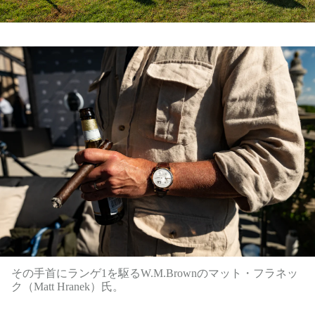
その手首にランゲ1を駆るW.M.Brownのマット・フラネッ
ク（Matt Hranek）氏。